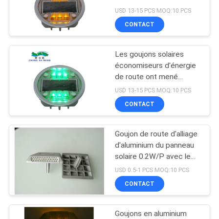
avertissement de
DEMANDER
USD 13-15 PCS MOQ:10 PCS
service de marqueur de
CONTACT
UN
ruelle la longue
209
DEVIS
Lumière de quai
Les goujons solaires
économiseurs d'énergie
solaire
ONLINE
de route ont mené
l'alimentation d'énergie
SHOP
USD 13-15 PCS MOQ:10 PCS
autonome de Cat Eye
CONTACT
Light Traffic Flashing
PLAN
Goujon de route d'alliage
209
DU
d'aluminium du panneau
lumières solaires
SITE
solaire 0.2W/P avec le
clou sur la route
USD 0.5-1 PCS MOQ:10 PCS
extérieures de jardin
clignotant faisante
CONTACT
POLITIQUE
attention
DE
Goujons en aluminium