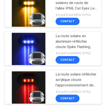
CONFIDENTIALITÉ
solaires de route de
l'allée IP68, Cat Eyes Led
116
Lend Lights réfléchie
4.6 usd-5 usd MOQ:10 PCs
éclairage de pont
CONTACT
solaire
La route solaire en
aluminium réfléchie
cloute Spike Flashing
Light Double Side adapté
4.6 usd-5 usd MOQ:10 PCs
aux besoins du client
CONTACT
66
Lampes solaires
La route solaire réfléchie
acrylique cloute
décoratives
l'approvisionnement de
extérieures
puissance de batterie de
4.6 usd-5 usd MOQ:10 PCs
1.2V 600mah NI-MH
CONTACT