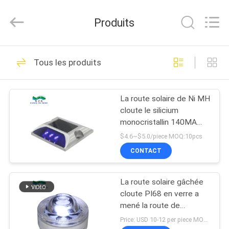
2026
Shenzhen
Changdaneng
Produits
Technology
Co.,
Ltd..
All
Rights
MAISON
336
Reserved.
Tous les produits
Goujons solaires de
DES
route
La route solaire de Ni MH
PRODUITS
cloute le silicium
monocristallin 140MA
À
rechargeable
$4.6~$5.0/piece MOQ:10pcs
PROPOS
CONTACT
58
DE
goujons menés
La route solaire gâchée
NOUS
cloute PI68 en verre a
solaires de route
mené la route de
warningr d'allée de
VISITE
Price: USD 10-12 per piece MOQ:10 PCs