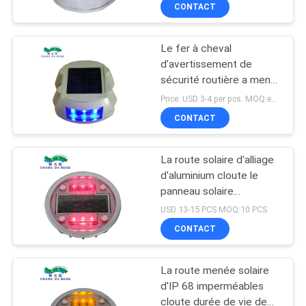
marque de route
CONTACT
DE
L'USINE
Le fer à cheval
40
d'avertissement de
CONTRÔLE
sécurité routière a mené
Réflecteurs solaires
la route actionnée solaire
DE
Price: USD 3-4 per pcs. MOQ:ensemble 10
routiers
cloute le clignotant Pier
CONTACT
QUALITÉ
Light
La route solaire d'alliage
NOUS
d'aluminium cloute le
CONTACTER
panneau solaire
65
2.5V/165MA de
USD 13-15 PCS MOQ:10 PCS
clignotant de lumière de
Fabricant de routes
CONTACT
NOUVELLES
circulation routière
solaires
La route menée solaire
CAS
d'IP 68 imperméables
cloute durée de vie de