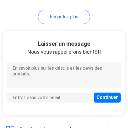
203
Regardez plus
Lumière de clôture
solaire
Laisser un message
Nous vous rappellerons bientôt!
99
Lumière solaire
extérieure de mur