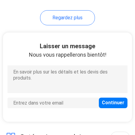
203
Regardez plus
Lumière de clôture
solaire
Laisser un message
Nous vous rappellerons bientôt!
99
Lumière solaire
extérieure de mur