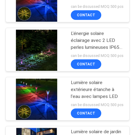
panneau solaire
DEMANDER
can be discussed MOQ:500 pcs
monocristallin
CONTACT
UN
209
DEVIS
Lumière de quai
L'énergie solaire
éclairage avec 2 LED
solaire
ONLINE
perles lumineuses IP65
résistant à toutes les
SHOP
can be discussed MOQ:500 pcs
conditions
CONTACT
météorologiques
PLAN
Lumière solaire
209
DU
extérieure étanche à
lumières solaires
SITE
l'eau avec lampes LED
can be discussed MOQ:500 pcs
extérieures de jardin
CONTACT
POLITIQUE
DE
Lumière solaire de jardin