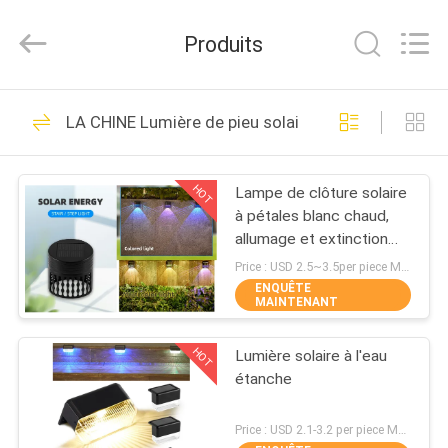
2026
Shenzhen
Changdaneng
Produits
Technology
Co.,
Ltd..
All
Rights
MAISON
336
Reserved.
LA CHINE Lumière de pieu solaire
Goujons solaires de
DES
route
HOT
Lampe de clôture solaire
PRODUITS
à pétales blanc chaud,
allumage et extinction
À
automatiques
Price : USD 2.5~3.5per piece MOQ:10 PCS
ENQUÊTE
PROPOS
MAINTENANT
58
DE
goujons menés
HOT
Lumière solaire à l'eau
NOUS
étanche
solaires de route
VISITE
Price : USD 2.1-3.2 per piece MOQ:10 PCS