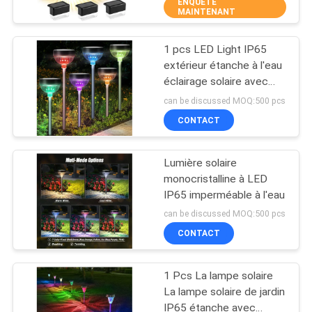
ENQUÊTE
DE
MAINTENANT
L'USINE
1 pcs LED Light IP65
40
extérieur étanche à l'eau
CONTRÔLE
éclairage solaire avec
Réflecteurs solaires
allumage / éteinte
DE
can be discussed MOQ:500 pcs
routiers
automatique et 15
CONTACT
QUALITÉ
heures de travail
Lumière solaire
NOUS
monocristalline à LED
CONTACTER
IP65 imperméable à l'eau
65
can be discussed MOQ:500 pcs
Fabricant de routes
CONTACT
NOUVELLES
solaires
1 Pcs La lampe solaire
CAS
La lampe solaire de jardin
IP65 étanche avec