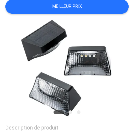
DEMANDER
MEILLEUR PRIX
UN
DEVIS
ONLINE
SHOP
PLAN
DU
SITE
POLITIQUE
DE
Description de produit