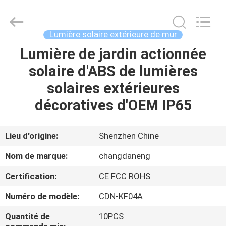
2026
Shenzhen
Changdaneng
Technology
Co.,
Lumière solaire extérieure de mur
Ltd..
All
Rights
Lumière de jardin actionnée
MAISON
Reserved.
solaire d'ABS de lumières
DES
solaires extérieures
PRODUITS
décoratives d'OEM IP65
À
Lieu d'origine:
Shenzhen Chine
PROPOS
Nom de marque:
changdaneng
DE
Certification:
CE FCC ROHS
NOUS
Numéro de modèle:
CDN-KF04A
VISITE
Quantité de
10PCS