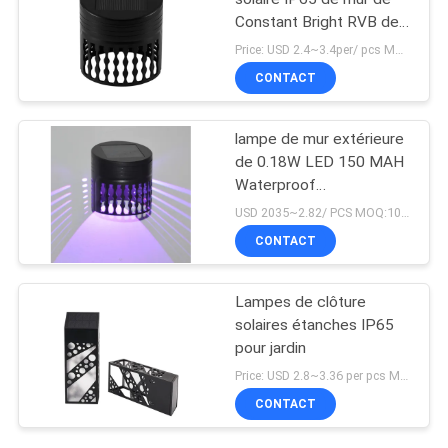
Constant Bright RVB de
rectangle
Price: USD 2.4~3.4per/ pcs MOQ:10
imperméabilisent
CONTACT
lampe de mur extérieure
de 0.18W LED 150 MAH
Waterproof
Monocrystalline
USD 2035~2.82/ PCS MOQ:10pcs
CONTACT
Lampes de clôture
solaires étanches IP65
pour jardin
Price: USD 2.8~3.36 per pcs MOQ:8 PCS
CONTACT