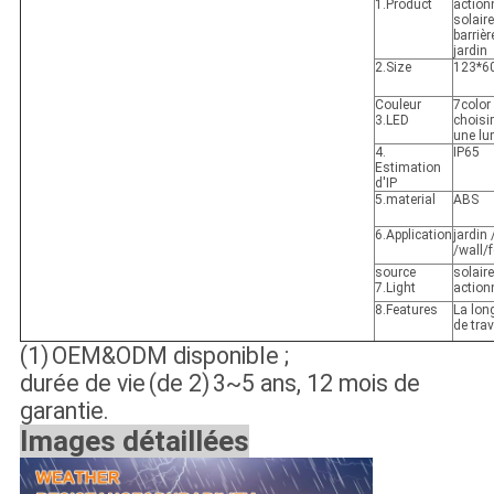
1.Product
action
solair
barrièr
jardin
2.Size
123*6
Couleur
7color
3.LED
choisi
une lu
4.
IP65
Estimation
d'IP
5.material
ABS
6.Application
jardin 
/wall/
source
solaire
7.Light
action
8.Features
La lon
de trav
(1)
OEM&ODM disponible ;
durée de vie
(de 2)
3~5 ans, 12 mois de
garantie.
Images détaillées