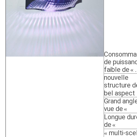
Consommat
de puissan
faible de
.
«
nouvelle
structure d
bel aspect
Grand angl
vue de
«
Longue dur
de
«
multi-scel
«