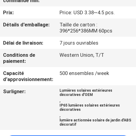
commande min:
DE
Prix:
Price: USD 3.38~4.5 pcs.
L'USINE
Détails d'emballage:
Taille de carton :
396*256*386MM 60pcs
CONTRÔLE
Délai de livraison:
7 jours ouvrables
DE
QUALITÉ
Conditions de
Western Union, T/T
paiement:
Capacité
500 ensembles /week
NOUS
d'approvisionnement:
CONTACTER
Surligner:
Lumières solaires extérieures
décoratives d'OEM
,
NOUVELLES
IP65 lumières solaires extérieures
décoratives
,
lumière actionnée solaire de jardin d'ABS
CAS
décoratif