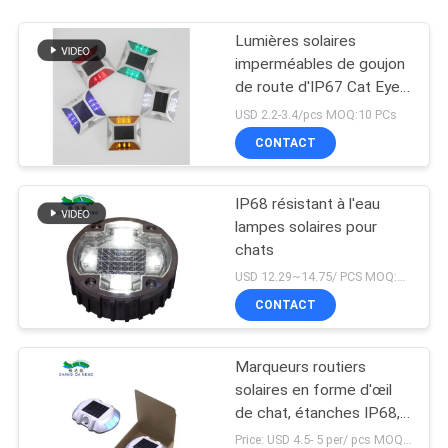
Lumières solaires
imperméables de goujon
de route d'IP67 Cat Eye
Road Stud Outdoor
USD 2.2-3.4/pcs MOQ:10 PCs
CONTACT
IP68 résistant à l'eau
lampes solaires pour
chats
USD 12.29~14.75/ PCS MOQ:PCs 1
CONTACT
Marqueurs routiers
solaires en forme d'œil
de chat, étanches IP68,
deux modes
Price: USD 4.5- 5 per/ pcs MOQ:10