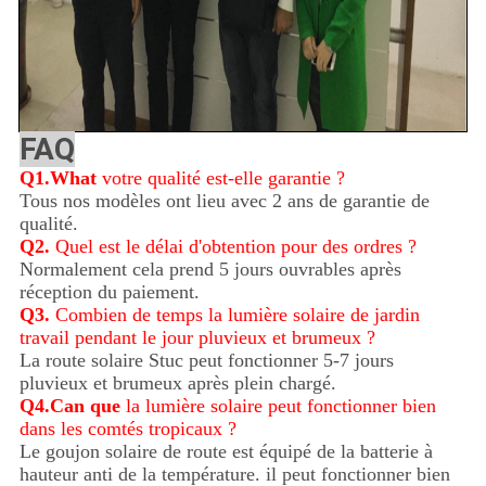
FAQ
Q1.What
votre qualité est-elle garantie ?
Tous nos modèles ont lieu avec 2 ans de garantie de
qualité.
Q2.
Quel est le délai d'obtention pour des ordres ?
Normalement cela prend 5 jours ouvrables après
réception du paiement.
Q3.
Combien de temps la lumière solaire de jardin
travail pendant le jour pluvieux et brumeux ?
La route solaire Stuc peut fonctionner 5-7 jours
pluvieux et brumeux après plein chargé.
Q4.Can que
la lumière solaire peut fonctionner bien
dans les comtés tropicaux ?
Le goujon solaire de route est équipé de la batterie à
hauteur anti de la température. il peut fonctionner bien