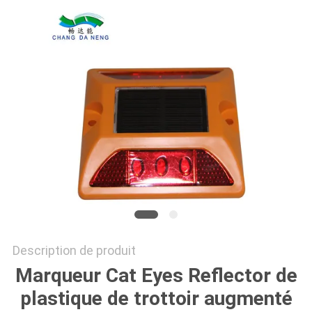
DEMANDER
UN
DEVIS
ONLINE
SHOP
PLAN
DU
SITE
Description de produit
POLITIQUE
Marqueur Cat Eyes Reflector de
DE
plastique de trottoir augmenté