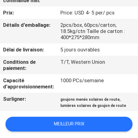
commande min:
DE
Prix:
Price: USD 4- 5 per/ pcs
L'USINE
Détails d'emballage:
2pcs/box, 60pcs/carton,
18.5kg/ctn Taille de carton :
CONTRÔLE
400*275*280mm
DE
Délai de livraison:
5 jours ouvrables
QUALITÉ
Conditions de
T/T, Western Union
paiement:
NOUS
Capacité
1000 PCs/semaine
CONTACTER
d'approvisionnement:
Surligner:
,
goujons menés solaires de route
NOUVELLES
lumières solaires de goujon de route
MEILLEUR PRIX
CAS