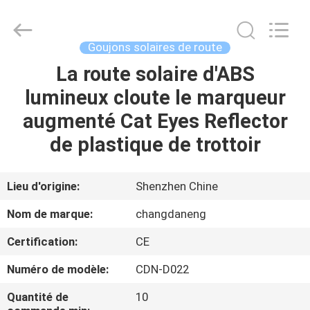
2026
Shenzhen
Changdaneng
Technology
Co.,
Goujons solaires de route
Ltd..
All
Rights
La route solaire d'ABS
MAISON
Reserved.
lumineux cloute le marqueur
DES
augmenté Cat Eyes Reflector
PRODUITS
de plastique de trottoir
À
Lieu d'origine:
Shenzhen Chine
PROPOS
Nom de marque:
changdaneng
DE
Certification:
CE
NOUS
Numéro de modèle:
CDN-D022
VISITE
Quantité de
10