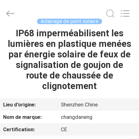
2026
Shenzhen
Changdaneng
Technology
Co.,
éclairage de pont solaire
Ltd..
All
Rights
IP68 imperméabilisent les
MAISON
Reserved.
lumières en plastique menées
DES
par énergie solaire de feux de
PRODUITS
signalisation de goujon de
route de chaussée de
À
clignotement
PROPOS
DE
Lieu d'origine:
Shenzhen Chine
NOUS
Nom de marque:
changdaneng
Certification:
CE
VISITE