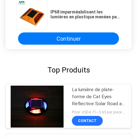
IP68 imperméabilisent les
lumières en plastique menées par
énergie solaire de feux de
signalisation de goujon de route
de chaussée de clignotement
Continuer
Top Produits
La lumière de plate-
forme de Cat Eyes
Reflective Solar Road a
mené le clignotant en
Price: USD4.71~5.65 per piece MOQ:10 ensembles
aluminium
CONTACT