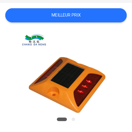
DEMANDER
MEILLEUR PRIX
UN
DEVIS
ONLINE
SHOP
PLAN
DU
SITE
POLITIQUE
DE