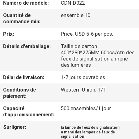
Numéro de modèle:
CDN-D022
DE
L'USINE
Quantité de
ensemble 10
commande min:
Prix:
Price: USD 5-6 per pcs.
CONTRÔLE
DE
Détails d'emballage:
Taille de carton :
400*280*275MM 60pcs/ctn des
QUALITÉ
feux de signalisation a mené
des lumières
NOUS
Délai de livraison:
1-7 jours ouvrables
CONTACTER
Conditions de
Western Union, T/T
paiement:
NOUVELLES
Capacité
500 ensembles/1 jour
d'approvisionnement:
CAS
Surligner:
,
la lampe de feux de signalisation
a mené des lampes de feux de
signalisation