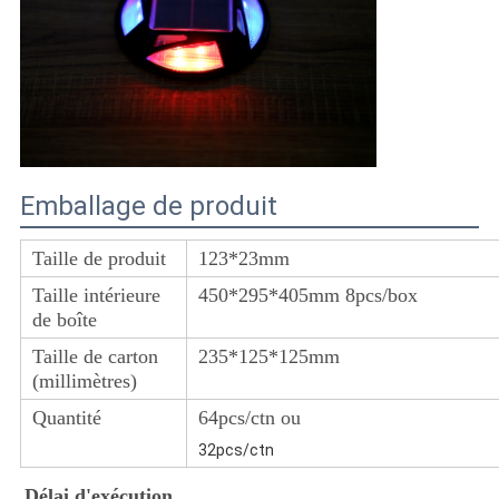
Emballage de produit
Taille de produit
123*23mm
Taille intérieure
450*295*405mm 8pcs/box
de boîte
Taille de carton
235*125*125mm
(millimètres)
Quantité
64pcs/ctn ou
32pcs/ctn
Délai d'exécution