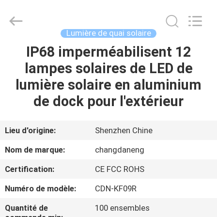
2026
Shenzhen
Changdaneng
Technology
Co.,
Lumière de quai solaire
Ltd..
All
Rights
IP68 imperméabilisent 12
MAISON
Reserved.
lampes solaires de LED de
DES
lumière solaire en aluminium
PRODUITS
de dock pour l'extérieur
À
Lieu d'origine:
Shenzhen Chine
PROPOS
Nom de marque:
changdaneng
DE
Certification:
CE FCC ROHS
NOUS
Numéro de modèle:
CDN-KF09R
VISITE
Quantité de
100 ensembles