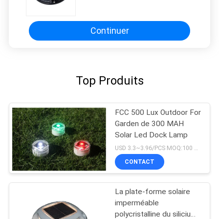
en aluminium de dock pour
l'extérieur
Continuer
Top Produits
FCC 500 Lux Outdoor For
Garden de 300 MAH
Solar Led Dock Lamp
USD 3.3~3.96/PCS MOQ:100 PCS
CONTACT
La plate-forme solaire
imperméable
polycristalline du silicium