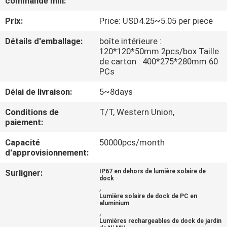
commande min:
DE
Prix:
Price: USD4.25~5.05 per piece
L'USINE
Détails d'emballage:
boîte intérieure :
120*120*50mm 2pcs/box Taille
CONTRÔLE
de carton : 400*275*280mm 60
PCs
DE
QUALITÉ
Délai de livraison:
5~8days
Conditions de
T/T, Western Union,
paiement:
NOUS
CONTACTER
Capacité
50000pcs/month
d'approvisionnement:
NOUVELLES
Surligner:
IP67 en dehors de lumière solaire de
dock
,
Lumière solaire de dock de PC en
aluminium
CAS
,
Lumières rechargeables de dock de jardin