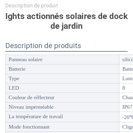
CONFIDENTIALITÉ
Description de produit
Ights actionnés solaires de dock
de jardin
Description de produits
Panneau solaire
sili
Batterie
Batt
Type
Lumi
LED
8
Couleur de réflecteur
Chau
Niveau imperméable
IP67
La température de travail
-20
Mode fonctionnant
Clig