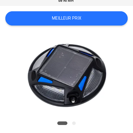
de Ni MH
DEMANDER
UN
MEILLEUR PRIX
DEVIS
ONLINE
SHOP
PLAN
DU
SITE
POLITIQUE
DE