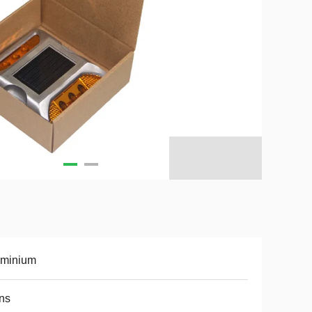
uminium
ns