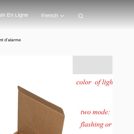
in En Ligne
French
nt d'alarme