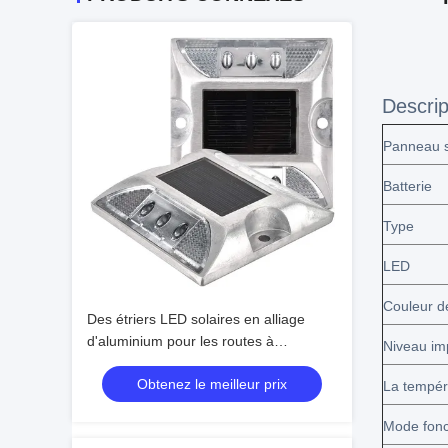
Descrip
Panneau s
Batterie
Type
LED
Couleur de
Des étriers LED solaires en alliage
d'aluminium pour les routes à
Niveau i
température extrême
Obtenez le meilleur prix
La tempéra
Mode fonc