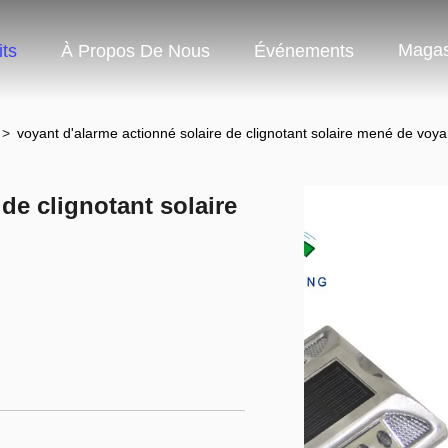
Magas
ts
À Propos De Nous
Événements
>
voyant d'alarme actionné solaire de clignotant solaire mené de voya
de clignotant solaire