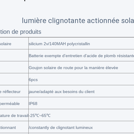
lumière clignotante actionnée sola
tion de produits
olaire
silicium 2v/140MAH polycristallin
Batterie exempte d'entretien d'acide de plomb résista
Goujon solaire de route pour la manière élevée
6pcs
 réflecteur
jaune/adapté aux besoins du client
mperméable
IP68
ture de travail
-25℃~65℃
tionnant
/constantly de clignotant lumineux