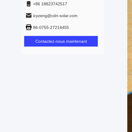
+86 18823742517
icyzeng@cdn-solar.com
86-0755-27214455
Contactez-nous maintenant