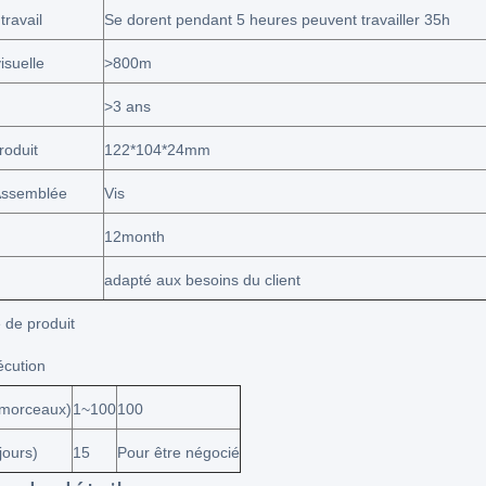
ravail
Se dorent pendant 5 heures peuvent travailler 35h
isuelle
>800m
>3 ans
roduit
122*104*24mm
Assemblée
Vis
12month
adapté aux besoins du client
 de produit
écution
(morceaux)
1~100
100
jours)
15
Pour être négocié