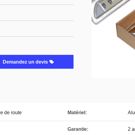
Demandez un devis
re de route
Matériel:
Al
Garantie:
2 a