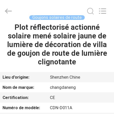
2026
Shenzhen
Changdaneng
Technology
Co.,
Goujons solaires de route
Ltd..
All
Rights
Plot réflectorisé actionné
MAISON
Reserved.
solaire mené solaire jaune de
DES
lumière de décoration de villa
PRODUITS
de goujon de route de lumière
clignotante
À
PROPOS
Lieu d'origine:
Shenzhen Chine
DE
Nom de marque:
changdaneng
NOUS
Certification:
CE
Numéro de modèle:
CDN-D011A
VISITE