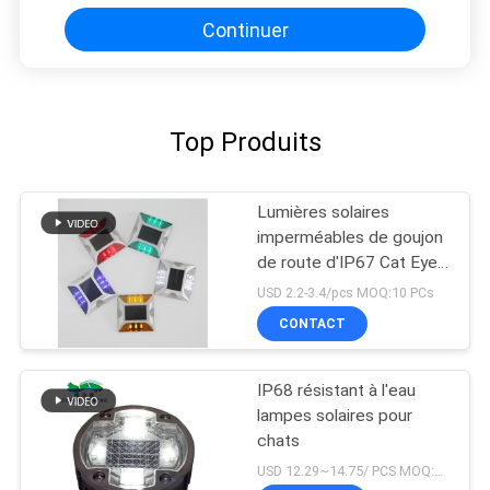
Continuer
Top Produits
Lumières solaires
imperméables de goujon
de route d'IP67 Cat Eye
Road Stud Outdoor
USD 2.2-3.4/pcs MOQ:10 PCs
CONTACT
IP68 résistant à l'eau
lampes solaires pour
chats
USD 12.29~14.75/ PCS MOQ:PCs 1