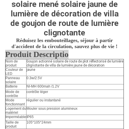
CONFIDENTIALITÉ
solaire mené solaire jaune de
lumière de décoration de villa
de goujon de route de lumière
clignotante
Réduisez les embouteillages, séjour à partir
d'accident de la circulation, sauvez plus de vie !
Produit Descriptio
Nom de
Goujon actionné solaire de route de plot réflectorisé de lumière
produit
clignotante de villa de lumière jaune de décoration
Couleur de
jaune
LED
Panneau
0.3w/2.5V
solaire
Batterie
NI-MH 600mah /1.2V
Mode de
contrôle léger
contrôle
Mode
régulier ou instantané
fonctionnant
Logement du
Mouler sous pression alumineux
matériel
Imperméable
IP65
Taille de
105*105*24mm
produit