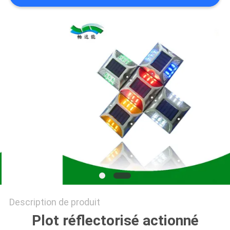
DEMANDER
UN
DEVIS
ONLINE
SHOP
PLAN
DU
SITE
POLITIQUE
Description de produit
DE
Plot réflectorisé actionné