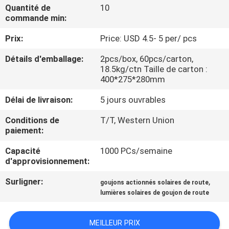
DE
Quantité de
10
commande min:
L'USINE
Prix:
Price: USD 4.5- 5 per/ pcs
CONTRÔLE
Détails d'emballage:
2pcs/box, 60pcs/carton,
18.5kg/ctn Taille de carton :
DE
400*275*280mm
QUALITÉ
Délai de livraison:
5 jours ouvrables
Conditions de
T/T, Western Union
NOUS
paiement:
CONTACTER
Capacité
1000 PCs/semaine
d'approvisionnement:
NOUVELLES
Surligner:
,
goujons actionnés solaires de route
lumières solaires de goujon de route
CAS
MEILLEUR PRIX