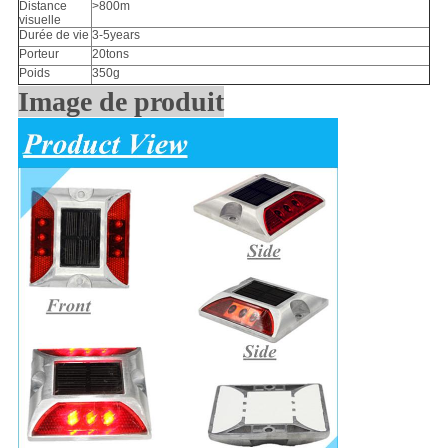
Distance
>800m
visuelle
Durée de vie
3-5years
Porteur
20tons
Poids
350g
Image de produit