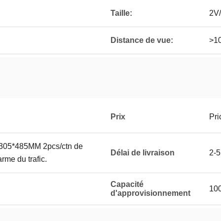
Taille:
2V
Distance de vue:
>1
Prix
Pri
0*305*485MM 2pcs/ctn de
Délai de livraison
2-5
arme du trafic.
Capacité
100
d'approvisionnement