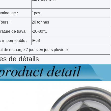
umineuse :
1pcs
ours :
20 tonnes
ature de travail :
-20-80ºC
e imperméable :
IP68
al de recharge 7 jours en jours pluvieux.
s de détails