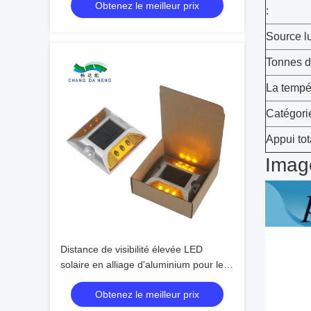
Obtenez le meilleur prix
:
Source l
Tonnes d'
La tempér
Catégori
Appui tot
Image
Distance de visibilité élevée LED
solaire en alliage d'aluminium pour le
marquage routier
Obtenez le meilleur prix