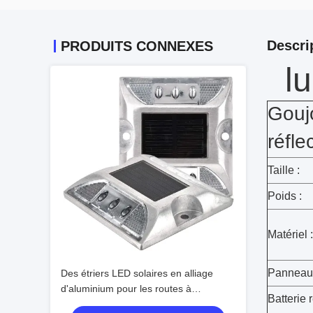
Descri
PRODUITS CONNEXES
l
Gouj
réfle
Taille :
Poids :
Matériel :
Panneau 
Des étriers LED solaires en alliage
d'aluminium pour les routes à
Batterie 
température extrême