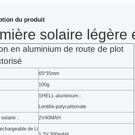
ption du produit
umière solaire légère
on en aluminium de route de plot
ctorisé
65*35mm
100g
SHELL-aluminium ;
Lentille-polycarbonate
solaire :
2V40MAH
rechargeable de Li
1.2V 300mAH