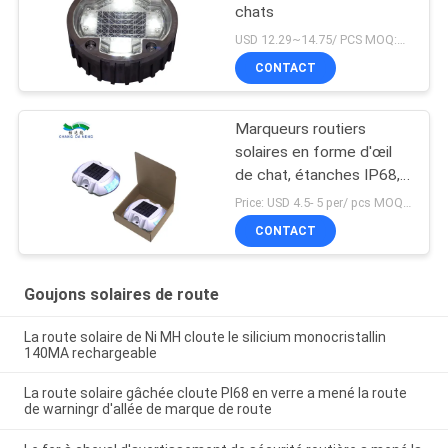
chats
USD 12.29~14.75/ PCS MOQ:PCs 1
CONTACT
Marqueurs routiers
solaires en forme d'œil
de chat, étanches IP68,
deux modes
Price: USD 4.5- 5 per/ pcs MOQ:10
CONTACT
Goujons solaires de route
La route solaire de Ni MH cloute le silicium monocristallin
140MA rechargeable
La route solaire gâchée cloute PI68 en verre a mené la route
de warningr d'allée de marque de route