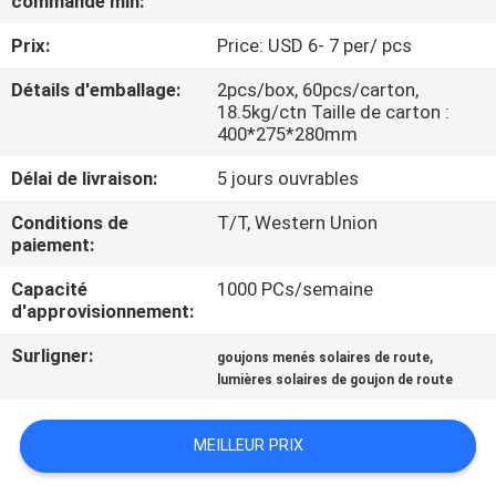
commande min:
DE
Prix:
Price: USD 6- 7 per/ pcs
L'USINE
Détails d'emballage:
2pcs/box, 60pcs/carton,
18.5kg/ctn Taille de carton :
CONTRÔLE
400*275*280mm
DE
Délai de livraison:
5 jours ouvrables
QUALITÉ
Conditions de
T/T, Western Union
paiement:
NOUS
Capacité
1000 PCs/semaine
CONTACTER
d'approvisionnement:
Surligner:
,
goujons menés solaires de route
NOUVELLES
lumières solaires de goujon de route
MEILLEUR PRIX
CAS