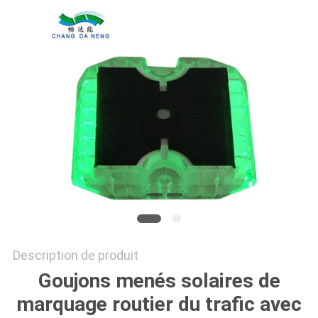
DEMANDER
UN
DEVIS
ONLINE
SHOP
PLAN
DU
SITE
Description de produit
POLITIQUE
Goujons menés solaires de
DE
marquage routier du trafic avec