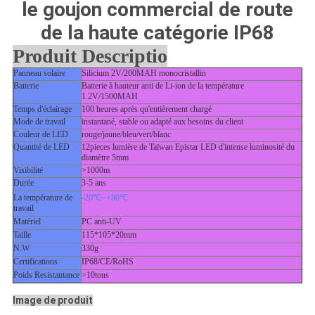
CONFIDENTIALITÉ
le goujon commercial de route
de la haute catégorie IP68
Produit Descriptio
Panneau solaire
Silicium 2V/200MAH monocristallin
Batterie
Batterie à hauteur anti de Li-ion de la température
1.2V/1500MAH
Temps d'éclairage
100 heures après qu'entièrement chargé
Mode de travail
instantané, stable ou adapté aux besoins du client
Couleur de LED
rouge/jaune/bleu/vert/blanc
Quantité de LED
12pieces lumière de Taïwan Epistar LED d'intense luminosité du
diamètre 5mm
Visibilité
>1000m
Durée
3-5 ans
La température de
-20℃~+80℃
travail
Matériel
PC anti-UV
Taille
115*105*20mm
N.W
330g
Certifications
IP68/CE/RoHS
Poids Resistantance
>10tons
Image de produit