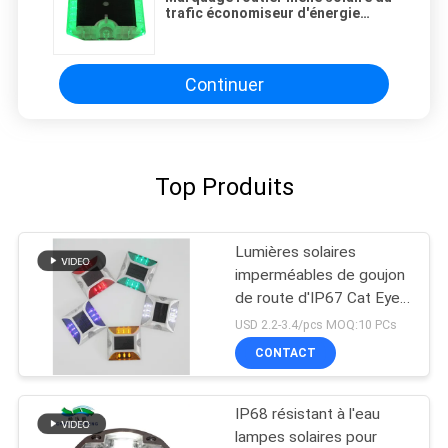
trafic économiseur d'énergie
matériel de PC cloute le réflecteur
de route
Continuer
Top Produits
Lumières solaires
imperméables de goujon
de route d'IP67 Cat Eye
Road Stud Outdoor
USD 2.2-3.4/pcs MOQ:10 PCs
CONTACT
IP68 résistant à l'eau
lampes solaires pour