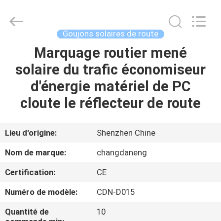
2026
Shenzhen
Changdaneng
Technology
Co.,
Goujons solaires de route
Ltd..
All
Rights
Marquage routier mené
MAISON
Reserved.
solaire du trafic économiseur
DES
d'énergie matériel de PC
PRODUITS
cloute le réflecteur de route
À
Lieu d'origine:
Shenzhen Chine
PROPOS
Nom de marque:
changdaneng
DE
Certification:
CE
NOUS
Numéro de modèle:
CDN-D015
VISITE
Quantité de
10