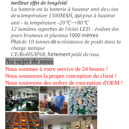
meilleur effet de longévité
La batterie est la batterie à hauteur anti de
ion
Li-
de
température 1500MAH
, qui
peut à hauteur
la
anti - la température -20℃~+80℃
12 lumières superbes de l'éclat LED : évident des
jours brumeux et pluvieux
1000 mètres
Plus
de 10 tonnes
de
résistance de poids dans la
la
charge statique
CE/RoHS/IP68,
fortement
pédé de
eau
l'
Au sujet de nous
Nous sommes à votre service de 24 heures !
Nous soutenons la propre conception du client !
Nous soutenons des ordres de conception d'OEM !