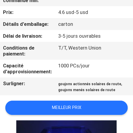
commande min:
DE
Prix:
4.6 usd-5 usd
L'USINE
Détails d'emballage:
carton
CONTRÔLE
Délai de livraison:
3-5 jours ouvrables
DE
Conditions de
T/T, Western Union
QUALITÉ
paiement:
Capacité
1000 PCs/jour
d'approvisionnement:
NOUS
CONTACTER
Surligner:
,
goujons actionnés solaires de route
goujons menés solaires de route
NOUVELLES
MEILLEUR PRIX
CAS