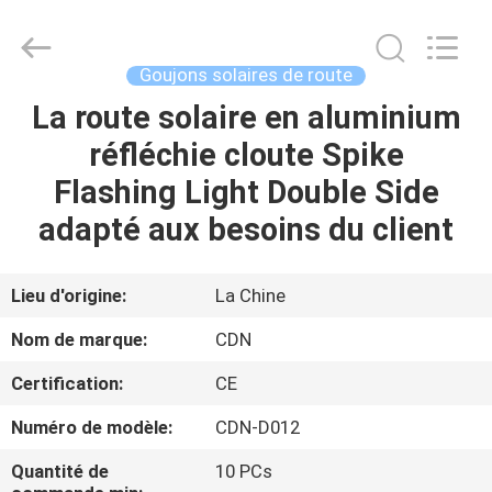
2026
Shenzhen
Changdaneng
Technology
Co.,
Goujons solaires de route
Ltd..
All
Rights
La route solaire en aluminium
MAISON
Reserved.
réfléchie cloute Spike
DES
Flashing Light Double Side
PRODUITS
adapté aux besoins du client
À
Lieu d'origine:
La Chine
PROPOS
Nom de marque:
CDN
DE
Certification:
CE
NOUS
Numéro de modèle:
CDN-D012
VISITE
Quantité de
10 PCs