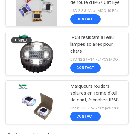
de route d'IP67 Cat Eye
Road Stud Outdoor
USD 2.2-3.4/pcs MOQ:10 PCs
CONTACT
IP68 résistant à l'eau
lampes solaires pour
chats
USD 12.29~14.75/ PCS MOQ:PCs 1
CONTACT
Marqueurs routiers
solaires en forme d'œil
de chat, étanches IP68,
deux modes
Price: USD 4.5- 5 per/ pcs MOQ:10
CONTACT