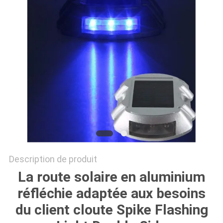
DEMANDER
UN
DEVIS
ONLINE
SHOP
PLAN
DU
SITE
Description de produit
La route solaire en aluminium
POLITIQUE
réfléchie adaptée aux besoins
du client cloute Spike Flashing
DE