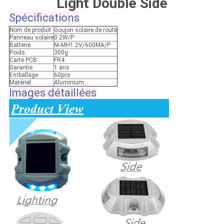
Light Double Side
CONFIDENTIALITÉ
Spécifications
Nom de produit
Goujon solaire de route
Panneau solaire
0.2W/P
Batterie
Ni-MH1.2V/600MA/P
Poids
300g
Carte PCB
FR4
Garantie
1 ans
Emballage
60pcs
Matériel
Aluminium
Images détaillées