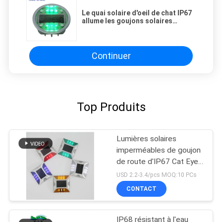
Le quai solaire d'oeil de chat IP67
allume les goujons solaires
d'escalier de plate-forme de
lampe de sol LED de lampadaire
LED
Continuer
Top Produits
Lumières solaires
imperméables de goujon
de route d'IP67 Cat Eye
Road Stud Outdoor
USD 2.2-3.4/pcs MOQ:10 PCs
CONTACT
IP68 résistant à l'eau