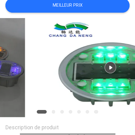
MEILLEUR PRIX
DEMANDER
UN
DEVIS
ONLINE
SHOP
PLAN
DU
SITE
POLITIQUE
DE
Description de produit