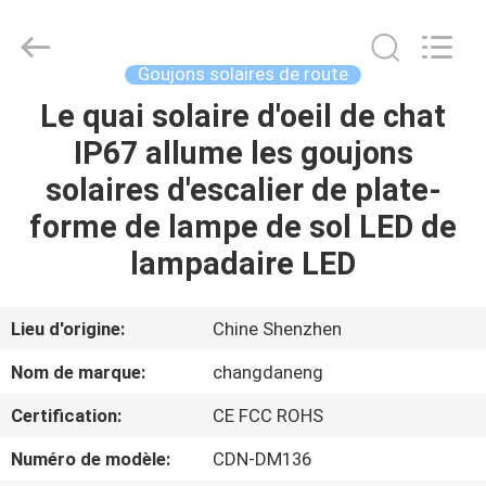
2026
Shenzhen
Changdaneng
Technology
Co.,
Goujons solaires de route
Ltd..
All
Rights
Le quai solaire d'oeil de chat
MAISON
Reserved.
IP67 allume les goujons
DES
solaires d'escalier de plate-
PRODUITS
forme de lampe de sol LED de
lampadaire LED
À
PROPOS
Lieu d'origine:
Chine Shenzhen
DE
Nom de marque:
changdaneng
NOUS
Certification:
CE FCC ROHS
Numéro de modèle:
CDN-DM136
VISITE