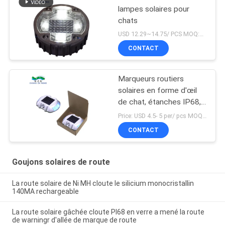
lampes solaires pour
chats
USD 12.29~14.75/ PCS MOQ:PCs 1
CONTACT
Marqueurs routiers
solaires en forme d'œil
de chat, étanches IP68,
deux modes
Price: USD 4.5- 5 per/ pcs MOQ:10
CONTACT
Goujons solaires de route
La route solaire de Ni MH cloute le silicium monocristallin
140MA rechargeable
La route solaire gâchée cloute PI68 en verre a mené la route
de warningr d'allée de marque de route