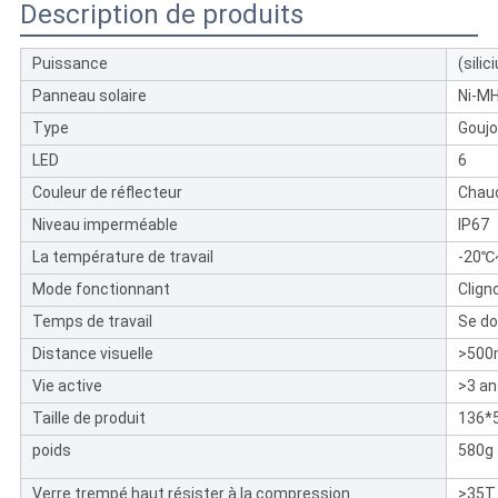
Description de produits
Puissance
(sili
Panneau solaire
Ni-MH
Type
Goujo
LED
6
Couleur de réflecteur
Chaud
Niveau imperméable
IP67
La température de travail
-20℃
Mode fonctionnant
Clign
Temps de travail
Se do
Distance visuelle
>500
Vie active
>3 an
Taille de produit
136
poids
580g
Verre trempé haut résister à la compression
>35T