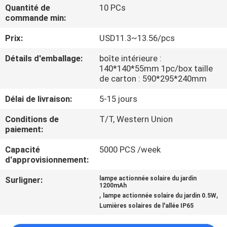
DE
Quantité de
10 PCs
commande min:
L'USINE
Prix:
USD11.3~13.56/pcs
CONTRÔLE
Détails d'emballage:
boîte intérieure :
140*140*55mm 1pc/box taille
DE
de carton : 590*295*240mm
QUALITÉ
Délai de livraison:
5-15 jours
Conditions de
T/T, Western Union
NOUS
paiement:
CONTACTER
Capacité
5000 PCS /week
d'approvisionnement:
NOUVELLES
Surligner:
lampe actionnée solaire du jardin
1200mAh
,
,
lampe actionnée solaire du jardin 0.5W
CAS
Lumières solaires de l'allée IP65