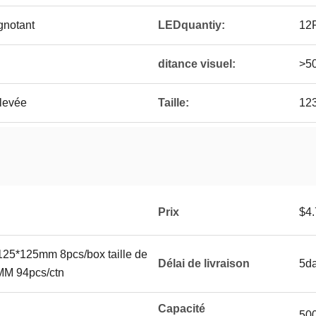
gnotant
LEDquantiy:
12
ditance visuel:
>5
élevée
Taille:
12
Prix
$4.
5*125*125mm 8pcs/box taille de
Délai de livraison
5d
MM 94pcs/ctn
Capacité
50