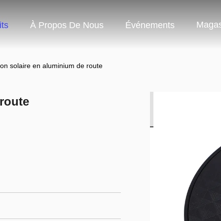
Magas
ts
À Propos De Nous
Événements
on solaire en aluminium de route
route