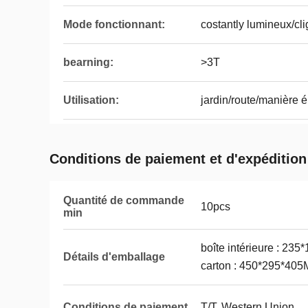
Mode fonctionnant:
costantly lumineux/cli
bearning:
>3T
Utilisation:
jardin/route/manière 
Conditions de paiement et d'expédition
Quantité de commande
10pcs
min
boîte intérieure : 23
Détails d'emballage
carton : 450*295*405
Conditions de paiement
T/T, Western Union