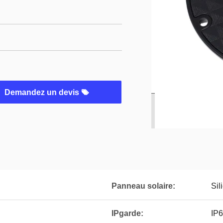
Demandez un devis
Panneau solaire:
Sil
IPgarde:
IP