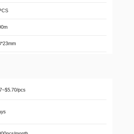
PCS
00m
3*23mm
7~$5.70/pcs
ays
000pcs/month