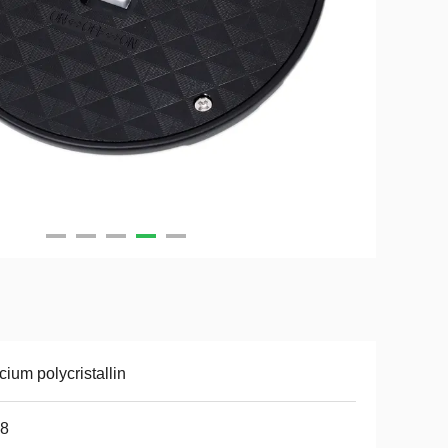
icium polycristallin
68