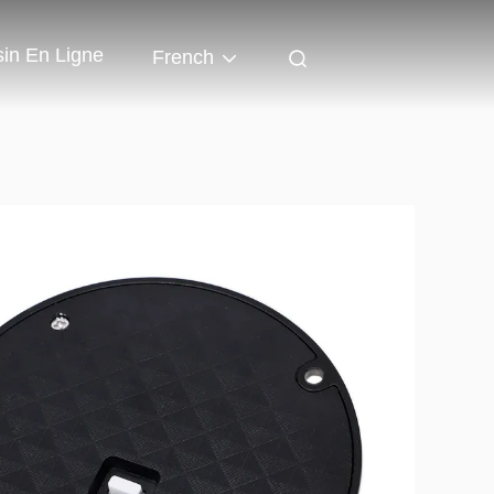
in En Ligne
French