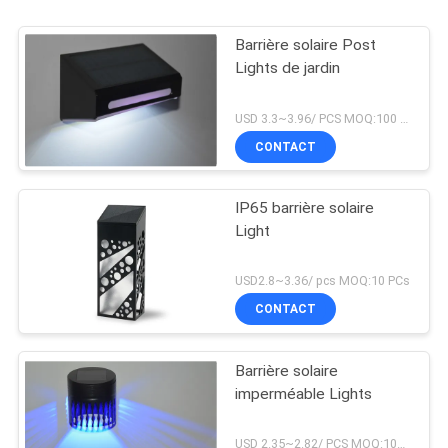
Barrière solaire Post
Lights de jardin
USD 3.3~3.96/ PCS MOQ:100 PCs
CONTACT
IP65 barrière solaire
Light
USD2.8~3.36/ pcs MOQ:10 PCs
CONTACT
Barrière solaire
imperméable Lights
USD 2.35~2.82/ PCS MOQ:10pcs