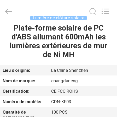
2026
Shenzhen
Changdaneng
Technology
Co.,
Lumière de clôture solaire
Ltd..
All
Rights
Plate-forme solaire de PC
MAISON
Reserved.
d'ABS allumant 600mAh les
DES
lumières extérieures de mur
PRODUITS
de Ni MH
À
Lieu d'origine:
La Chine Shenzhen
PROPOS
Nom de marque:
changdaneng
DE
Certification:
CE FCC ROHS
NOUS
Numéro de modèle:
CDN-KF03
VISITE
Quantité de
100 PCS