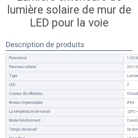
CONFIDENTIALITÉ
lumière solaire de mur de
LED pour la voie
Description de produits
Puissance
1.2V/
Panneau solaire
2V/1
Type
Lumièr
LED
2
Couleur de réflecteur
Chaud 
Niveau imperméable
IP65
La température de travail
-20℃
Mode fonctionnant
Const
Temps de travail
Se dor