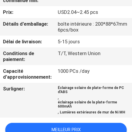
commande min:
DE
Prix:
USD2.04~2.45 pcs
L'USINE
Détails d'emballage:
boîte intérieure : 200*88*67mm
6pcs/box
CONTRÔLE
Délai de livraison:
5-15 jours
DE
QUALITÉ
Conditions de
T/T, Western Union
paiement:
Capacité
1000 PCs /day
NOUS
d'approvisionnement:
CONTACTER
Surligner:
Éclairage solaire de plate-forme de PC
d'ABS
,
NOUVELLES
éclairage solaire de la plate-forme
600mAh
,
Lumières extérieures de mur de Ni MH
CAS
MEILLEUR PRIX