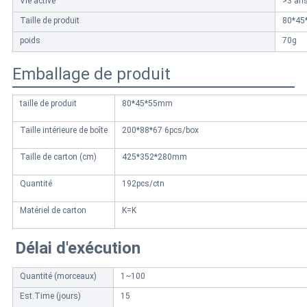
Vie active
>3 an
Taille de produit
80*4
poids
70g
Emballage de produit
taille de produit
80*45*55mm
Taille intérieure de boîte
200*88*67 6pcs/box
Taille de carton (cm)
425*352*280mm
Quantité
192pcs/ctn
Matériel de carton
K=K
Délai d'exécution
Quantité (morceaux)
1~100
Est.Time (jours)
15