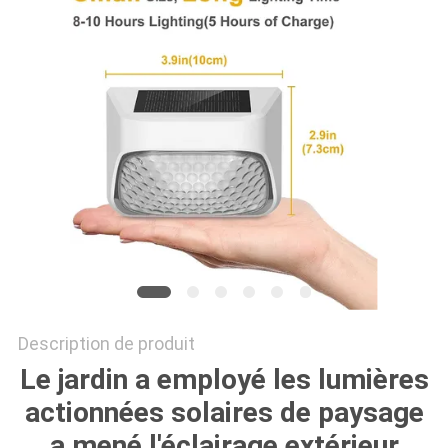
DEMANDER
UN
DEVIS
ONLINE
SHOP
PLAN
DU
SITE
Description de produit
Le jardin a employé les lumières
POLITIQUE
actionnées solaires de paysage
DE
a mené l'éclairage extérieur