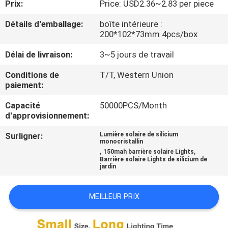
Prix:
Price: USD2.36~2.83 per piece
DE
L'USINE
Détails d'emballage:
boîte intérieure :
200*102*73mm 4pcs/box
Délai de livraison:
3~5 jours de travail
CONTRÔLE
DE
Conditions de
T/T, Western Union
paiement:
QUALITÉ
Capacité
50000PCS/Month
d'approvisionnement:
NOUS
Surligner:
Lumière solaire de silicium
CONTACTER
monocristallin
,
,
150mah barrière solaire Lights
Barrière solaire Lights de silicium de
jardin
NOUVELLES
MEILLEUR PRIX
CAS