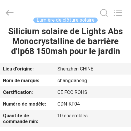
2026
Shenzhen
Changdaneng
Technology
Co.,
Lumière de clôture solaire
Ltd..
All
Rights
Silicium solaire de Lights Abs
MAISON
Reserved.
Monocrystalline de barrière
DES
d'Ip68 150mah pour le jardin
PRODUITS
Lieu d'origine:
Shenzhen CHINE
À
Nom de marque:
changdaneng
PROPOS
Certification:
CE FCC ROHS
DE
Numéro de modèle:
CDN-KF04
NOUS
Quantité de
10 ensembles
commande min:
VISITE