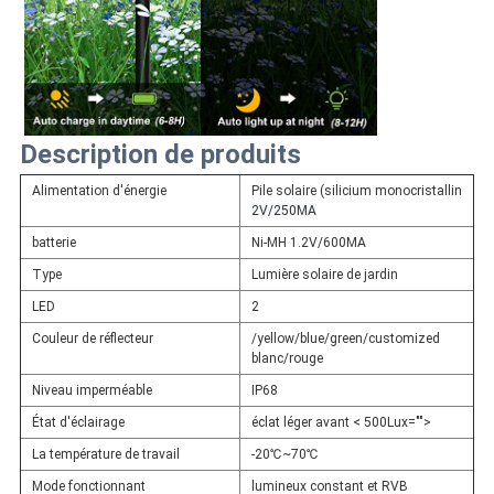
Description de produits
Alimentation d'énergie
Pile solaire (silicium monocristallin
2V/250MA
batterie
Ni-MH 1.2V/600MA
Type
Lumière solaire de jardin
LED
2
Couleur de réflecteur
/yellow/blue/green/customized
blanc/rouge
Niveau imperméable
IP68
État d'éclairage
éclat léger avant < 500Lux="">
La température de travail
-20℃~70℃
Mode fonctionnant
lumineux constant et RVB