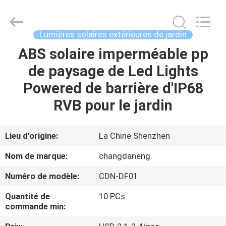
2026
Shenzhen
Changdaneng
Technology
Co.,
Lumières solaires extérieures de jardin
Ltd..
All
Rights
ABS solaire imperméable pp
MAISON
Reserved.
de paysage de Led Lights
DES
Powered de barrière d'IP68
PRODUITS
RVB pour le jardin
À
Lieu d'origine:
La Chine Shenzhen
PROPOS
Nom de marque:
changdaneng
DE
Numéro de modèle:
CDN-DF01
NOUS
Quantité de
10 PCs
commande min:
VISITE