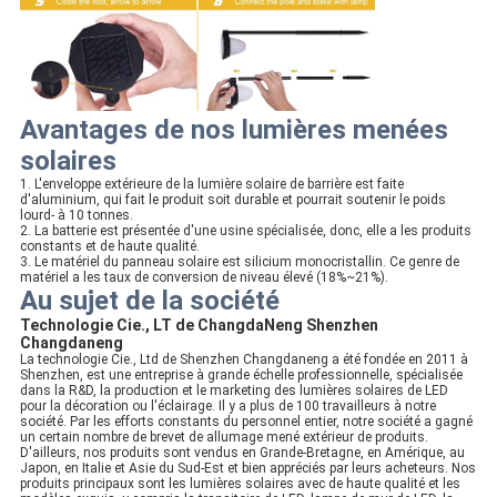
Avantages de nos lumières menées
solaires
1. L'enveloppe extérieure de la lumière solaire de barrière est faite
d'aluminium, qui fait le produit soit durable et pourrait soutenir le poids
lourd- à 10 tonnes.
2. La batterie est présentée d'une usine spécialisée, donc, elle a les produits
constants et de haute qualité.
3. Le matériel du panneau solaire est silicium monocristallin. Ce genre de
matériel a les taux de conversion de niveau élevé (18%~21%).
Au sujet de la société
Technologie Cie., LT de ChangdaNeng Shenzhen
Changdaneng
La technologie Cie., Ltd de Shenzhen Changdaneng a été fondée en 2011 à
Shenzhen, est une entreprise à grande échelle professionnelle, spécialisée
dans la R&D, la production et le marketing des lumières solaires de LED
pour la décoration ou l'éclairage. Il y a plus de 100 travailleurs à notre
société. Par les efforts constants du personnel entier, notre société a gagné
un certain nombre de brevet de allumage mené extérieur de produits.
D'ailleurs, nos produits sont vendus en Grande-Bretagne, en Amérique, au
Japon, en Italie et Asie du Sud-Est et bien appréciés par leurs acheteurs. Nos
produits principaux sont les lumières solaires avec de haute qualité et les