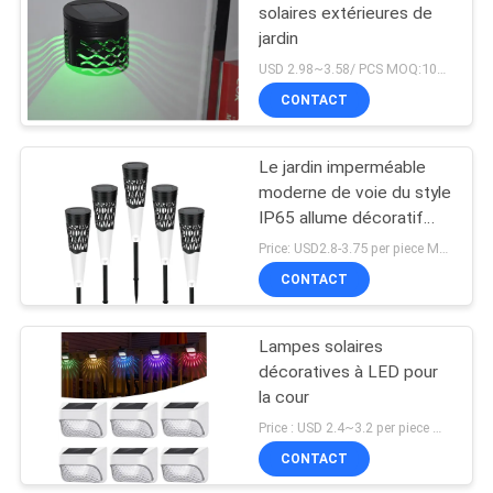
solaires extérieures de
jardin
USD 2.98~3.58/ PCS MOQ:10pcs
CONTACT
Le jardin imperméable
moderne de voie du style
IP65 allume décoratif
actionné solaire
Price: USD2.8-3.75 per piece MOQ:1pcs
CONTACT
Lampes solaires
décoratives à LED pour
la cour
Price : USD 2.4~3.2 per piece MOQ:100 PCs
CONTACT