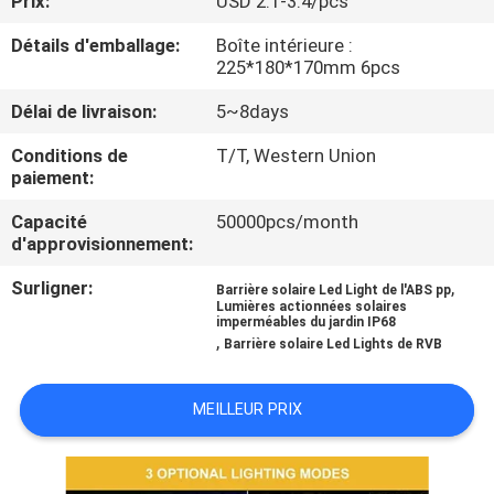
Prix:
USD 2.1-3.4/pcs
DE
Détails d'emballage:
Boîte intérieure :
L'USINE
225*180*170mm 6pcs
Délai de livraison:
5~8days
CONTRÔLE
Conditions de
T/T, Western Union
DE
paiement:
QUALITÉ
Capacité
50000pcs/month
d'approvisionnement:
NOUS
Surligner:
,
Barrière solaire Led Light de l'ABS pp
CONTACTER
Lumières actionnées solaires
imperméables du jardin IP68
,
Barrière solaire Led Lights de RVB
NOUVELLES
MEILLEUR PRIX
CAS