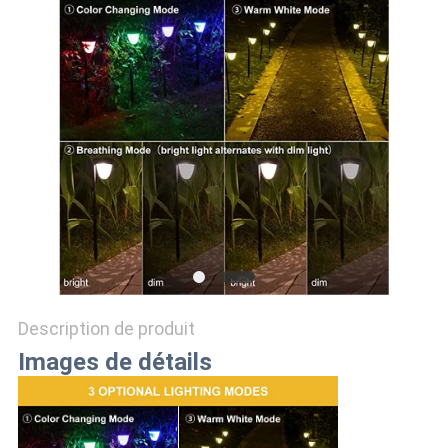
DEMANDER
UN
DEVIS
ONLINE
SHOP
PLAN
DU
SITE
Description de produit
Images de détails
POLITIQUE
DE