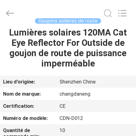
2026
Shenzhen
Changdaneng
Technology
Co.,
Goujons solaires de route
Ltd..
All
Rights
Lumières solaires 120MA Cat
MAISON
Reserved.
Eye Reflector For Outside de
DES
goujon de route de puissance
PRODUITS
imperméable
À
Lieu d'origine:
Shenzhen Chine
PROPOS
Nom de marque:
changdaneng
DE
Certification:
CE
NOUS
Numéro de modèle:
CDN-D012
VISITE
Quantité de
10