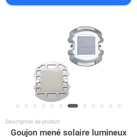
DEMANDER
UN
DEVIS
ONLINE
SHOP
PLAN
DU
SITE
POLITIQUE
Description de produit
DE
Goujon mené solaire lumineux