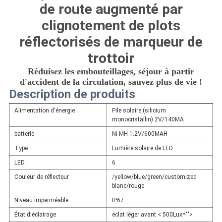
CONFIDENTIALITÉ
de route augmenté par
clignotement de plots
réflectorisés de marqueur de
trottoir
Réduisez les embouteillages, séjour à partir
d'accident de la circulation, sauvez plus de vie !
Description de produits
Alimentation d'énergie
Pile solaire (silicium
monocristallin) 2V/140MA
batterie
Ni-MH 1.2V/600MAH
Type
Lumière solaire de LED
LED
6
Couleur de réflecteur
/yellow/blue/green/customized
blanc/rouge
Niveau imperméable
IP67
État d'éclairage
éclat léger avant < 500Lux="">