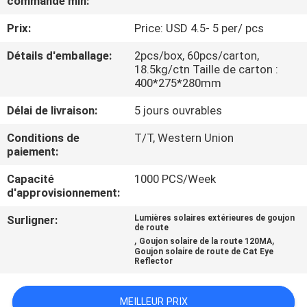
commande min:
DE
Prix:
Price: USD 4.5- 5 per/ pcs
L'USINE
Détails d'emballage:
2pcs/box, 60pcs/carton,
18.5kg/ctn Taille de carton :
CONTRÔLE
400*275*280mm
DE
Délai de livraison:
5 jours ouvrables
QUALITÉ
Conditions de
T/T, Western Union
paiement:
NOUS
Capacité
1000 PCS/Week
CONTACTER
d'approvisionnement:
Surligner:
Lumières solaires extérieures de goujon
de route
NOUVELLES
,
,
Goujon solaire de la route 120MA
Goujon solaire de route de Cat Eye
Reflector
CAS
MEILLEUR PRIX