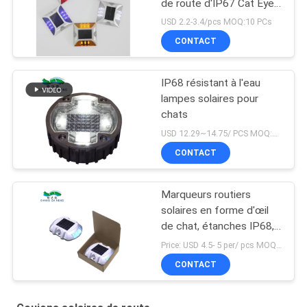
de route d'IP67 Cat Eye
Road Stud Outdoor
USD 2.2-3.4/pcs MOQ:10 PCs
CONTACT
IP68 résistant à l'eau
lampes solaires pour
chats
USD 12.29~14.75/ PCS MOQ:PCs 1
CONTACT
Marqueurs routiers
solaires en forme d'œil
de chat, étanches IP68,
deux modes
Price: USD 4.5- 5 per/ pcs MOQ:10
CONTACT