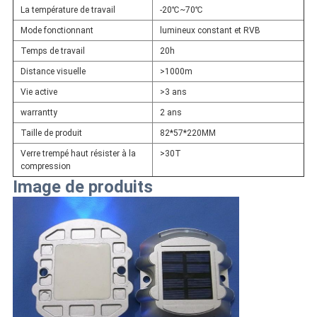
La température de travail
-20℃~70℃
Mode fonctionnant
lumineux constant et RVB
Temps de travail
20h
Distance visuelle
>1000m
Vie active
>3 ans
warrantty
2 ans
Taille de produit
82*57*220MM
Verre trempé haut résister à la
>30T
compression
Image de produits