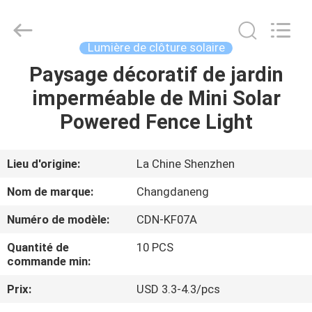
2026
Shenzhen
Changdaneng
Technology
Co.,
Lumière de clôture solaire
Ltd..
All
Rights
Paysage décoratif de jardin
MAISON
Reserved.
imperméable de Mini Solar
DES
Powered Fence Light
PRODUITS
Lieu d'origine:
La Chine Shenzhen
À
Nom de marque:
Changdaneng
PROPOS
Numéro de modèle:
CDN-KF07A
DE
Quantité de
10 PCS
NOUS
commande min:
Prix:
USD 3.3-4.3/pcs
VISITE