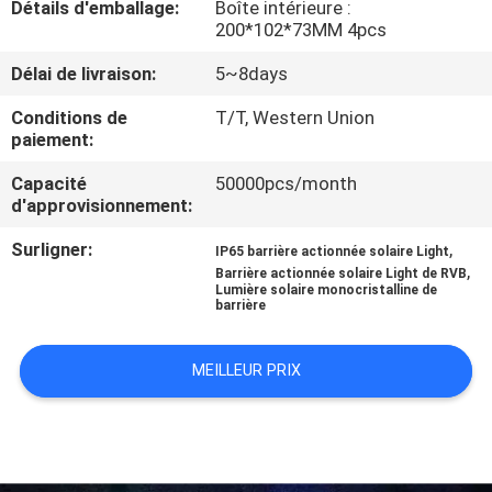
Détails d'emballage:
Boîte intérieure :
DE
200*102*73MM 4pcs
L'USINE
Délai de livraison:
5~8days
Conditions de
T/T, Western Union
CONTRÔLE
paiement:
DE
Capacité
50000pcs/month
QUALITÉ
d'approvisionnement:
Surligner:
,
IP65 barrière actionnée solaire Light
NOUS
,
Barrière actionnée solaire Light de RVB
Lumière solaire monocristalline de
CONTACTER
barrière
MEILLEUR PRIX
NOUVELLES
CAS