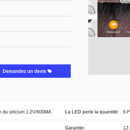
Demandez un devis
n du silicium 1.2V/600MA
La LED perle la quantité:
6 
Garantie:
12 