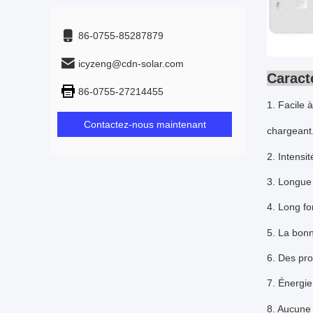
86-0755-85287879
icyzeng@cdn-solar.com
Caract
86-0755-27214455
1. Facile 
Contactez-nous maintenant
chargeant
2.
Intensi
3. Longue
4. Long f
5. La bonn
6. Des pr
7.
Énergie
8. Aucune 