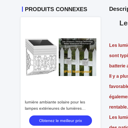
Descri
PRODUITS CONNEXES
Le
Les lumi
sont typ
batterie 
Il y a p
favorabl
égalemen
lumière ambiante solaire pour les
rentable.
lampes extérieures de lumières
solaires décoratives de mur de partie
Les lumi
Obtenez le meilleur prix
de patio
des patio