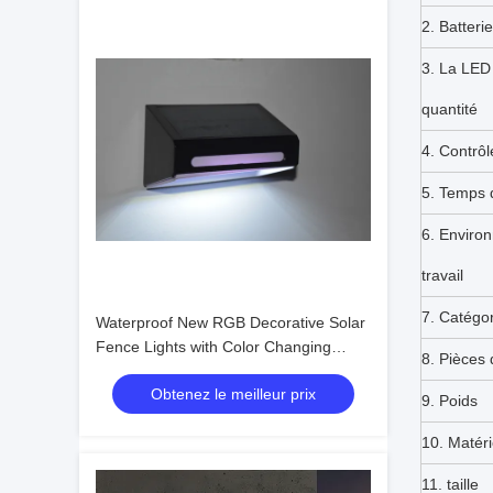
2. Batterie
3.
La LED 
quantité
4.
Contrôl
5.
Temps d
6. Enviro
travail
7. Catégor
Waterproof New RGB Decorative Solar
Fence Lights with Color Changing
8. Pièces
Warm White Mode
Obtenez le meilleur prix
9. Poids
10. Matéri
11.
taille