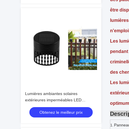
être disp
lumières
n'emploi
Les lumi
pendant 
criminel
des chem
Les lumi
extérieur
Lumières ambiantes solaires
extérieures imperméables LED
optimum 
allumant la lumière solaire de mur pour
Obtenez le meilleur prix
le parc
Descri
Panneau
1.