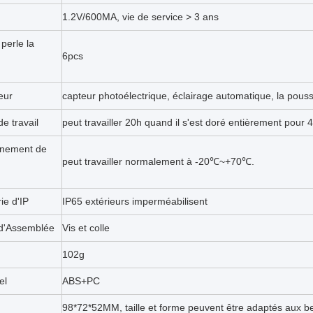
1.2V/600MA, vie de service > 3 ans
perle la
6pcs
eur
capteur photoélectrique, éclairage automatique, la pouss
e travail
peut travailler 20h quand il s'est doré entièrement pour 
nnement de
peut travailler normalement à -20℃~+70℃.
ie d'IP
IP65 extérieurs imperméabilisent
 d'Assemblée
Vis et colle
102g
el
ABS+PC
98*72*52MM
, taille et forme peuvent être adaptés aux be