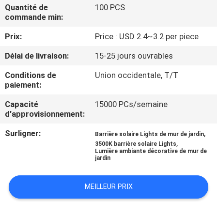
DE
Quantité de
100 PCS
commande min:
L'USINE
Prix:
Price : USD 2.4~3.2 per piece
CONTRÔLE
Délai de livraison:
15-25 jours ouvrables
DE
Conditions de
Union occidentale, T/T
paiement:
QUALITÉ
Capacité
15000 PCs/semaine
d'approvisionnement:
NOUS
Surligner:
,
CONTACTER
Barrière solaire Lights de mur de jardin
,
3500K barrière solaire Lights
Lumière ambiante décorative de mur de
jardin
NOUVELLES
MEILLEUR PRIX
CAS