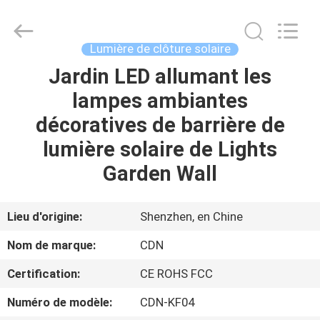
2026
Shenzhen
Changdaneng
Technology
Co.,
Lumière de clôture solaire
Ltd..
All
Rights
Jardin LED allumant les
MAISON
Reserved.
lampes ambiantes
DES
décoratives de barrière de
PRODUITS
lumière solaire de Lights
Garden Wall
À
PROPOS
Lieu d'origine:
Shenzhen, en Chine
DE
Nom de marque:
CDN
NOUS
Certification:
CE ROHS FCC
Numéro de modèle:
CDN-KF04
VISITE