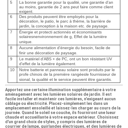
5
La bonne garantie pour la qualité, une garantie d'an
au moins, garantie de 2 ans peut faire comme client
exigent.
6
Des produits peuvent être employés pour la
décoration, le patio, le parc à thème, la barrière de
jardin, la conception à la maison etc. de paysage.
7
Énergie et protecti actionnés et économisants
solaires
n
environnement de g,
Effet de la lumière
unique.
8
Aucune alimentation d'énergie du besoin, facile de
finir une décoration de paysage.
9
Le matériel d'ABS + de PC, ont un bon résistant UV
d'effet de la lumière également.
10
Notre batterie et panneau solaire sont produits par le
profe chinois de la première rangée
s
le fournisseur de
sional, la qualité et le service peuvent être garantis.
Apportez une certaine illumination supplémentaire à votre
aménagement avec les lumières solaires de jardin. Il est
facile installer et maintenir ces lumières, n'exigeant aucun
câblage ou électricité. Placez-simplement les dans un
emplacement ensoleillé et laissez-les charger au cours de la
journée. Quand le soleil se couche, ils fourniront une lueur
chaude et accueillante à votre espace extérieur. Choisissez
d'un grand choix de styles, y compris des lumières de
courrier de lampe, quirlandes électriques, et des lumières de