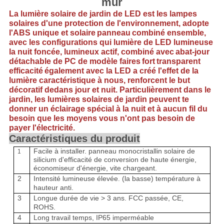
CONFIDENTIALITÉ
mur
La lumière solaire de jardin de LED est les lampes
solaires d'une protection de l'environnement, adopte
l'ABS unique et solaire
panneau
combiné ensemble,
avec les configurations qui lumière de LED lumineuse
la nuit foncée
, lumineux actif, combiné avec
abat-jour
détachable de PC de modèle faire
s
fort
transparent
efficacité
également avec la LED a créé l'effet de la
lumière caractéristique à nous, renforcent le but
décoratif dedans jour et nuit. Particulièrement dans le
jardin, les lumières solaires de jardin peuvent te
donner un éclairage spécial à la nuit et à aucun fil du
besoin que les moyens vous n'ont pas besoin de
payer l'électricité.
Caractéristiques du produit
Facile à installer
.
panneau monocristallin solaire de
1
silicium d'efficacité de conversion de haute énergie,
économiseur d'énergie, vite chargeant.
2
Intensité lumineuse élevée
(la basse) température à
.
hauteur anti.
3
Longue durée de vie > 3 ans
.
FCC passée, CE,
ROHS.
4
Long
travail
temps, IP65 imperméable