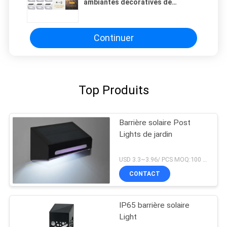
ambiantes décoratives de
barrière de lumière solaire de
Lights Garden Wall
Continuer
Top Produits
Barrière solaire Post
Lights de jardin
USD 3.3~3.96/ PCS MOQ:100 PCs
CONTACT
IP65 barrière solaire
Light