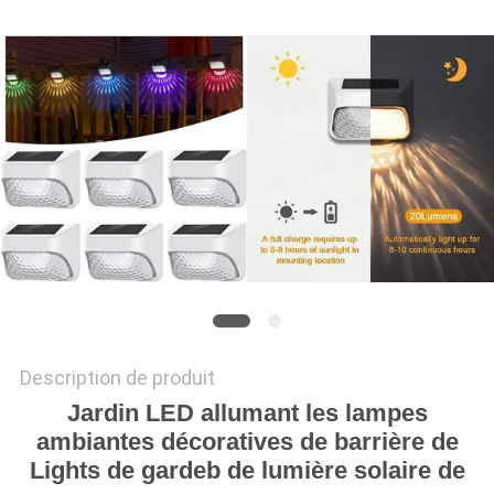
DEMANDER
UN
DEVIS
ONLINE
SHOP
PLAN
DU
SITE
Description de produit
Jardin LED allumant les lampes
POLITIQUE
ambiantes décoratives de barrière de
DE
Lights de gardeb de lumière solaire de