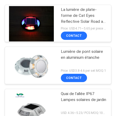
La lumière de plate-
forme de Cat Eyes
Reflective Solar Road a
mené le clignotant en
Price: USD4.71~5.65 per piece MOQ:10 ensembles
aluminium
CONTACT
Lumière de pont solaire
en aluminium étanche
Price: USD3.8-4.6 per set MOQ:1
CONTACT
Quai de l'allée IP67
Lampes solaires de jardin
USD 4.36~5.23/ PCS MOQ:100 PCs