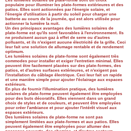
CONFIDENTIALITÉ
Les lumières solaires de plate-forme sont un choix
populaire pour illuminer les plate-formes extérieures et des
patios. Elles sont actionnées par l'énergie solaire, et
l'énergie d'utilisation à partir du soleil pour charger une
batterie au cours de la journée, qui est alors utilisée pour
actionner la lumière la nuit.
Un des principaux avantages des lumières solaires de
plate-forme est qu'ils sont favorables à l'environnement. Ils
ne produisent aucun gaz à effet de serre ou d'autres
polluants, et ils n'exigent aucune électricité de la grille. Ceci
leur fait une solution de allumage rentable et de rendement
optimum.
Les lumières solaires de plate-forme sont également très
commodes pour installer et exiger l'entretien minimal. Elles
peuvent être facilement placées sur des plate-formes, des
patios, et d'autres surfaces extérieures, et n'exigent pas
l'installation du câblage électrique. Ceci leur fait un rapide
et une manière simple pour ajouter l'éclairage aux espaces
extérieurs.
En plus de fournir l'illumination pratique, des lumières
solaires de plate-forme peuvent également être employées
pour des buts décoratifs. Elles viennent dans un grand
choix de styles et de couleurs, et peuvent être employées
pour créer l'ambiance et pour ajouter l'intérêt visuel aux
espaces extérieurs.
Des lumières solaires de plate-forme ne sont pas
simplement limitées aux plate-formes et aux patios. Elles
peuvent également être employées pour allumer des