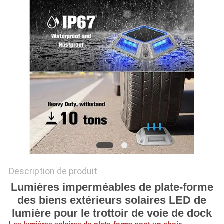
DEMANDER
UN
DEVIS
ONLINE
SHOP
PLAN
DU
SITE
Description de produit
Lumières imperméables de plate-forme
POLITIQUE
des biens extérieurs solaires LED de
DE
lumière pour le trottoir de voie de dock