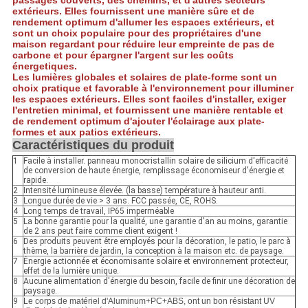
passages couverts, des chemins, et d'autres secteurs
extérieurs. Elles fournissent une manière sûre et de
rendement optimum d'allumer les espaces extérieurs, et
sont un choix populaire pour des propriétaires d'une
maison regardant pour réduire leur empreinte de pas de
carbone et pour épargner l'argent sur les coûts
énergetiques.
Les lumières globales et solaires de plate-forme sont un
choix pratique et favorable à l'environnement pour illuminer
les espaces extérieurs. Elles sont faciles d'installer, exiger
l'entretien minimal, et fournissent une manière rentable et
de rendement optimum d'ajouter l'éclairage aux plate-
formes et aux patios extérieurs.
Caractéristiques du produit
1
Facile à installer. panneau monocristallin solaire de silicium d'efficacité
de conversion de haute énergie, remplissage économiseur d'énergie et
rapide.
2
Intensité lumineuse élevée. (la basse) température à hauteur anti.
3
Longue durée de vie > 3 ans. FCC passée, CE, ROHS.
4
Long temps de travail, IP65 imperméable
5
La bonne garantie pour la qualité, une garantie d'an au moins, garantie
de 2 ans peut faire comme client exigent !
6
Des produits peuvent être employés pour la décoration, le patio, le parc à
thème, la barrière de jardin, la conception à la maison etc. de paysage.
7
Énergie actionnée et économisante solaire et environnement protecteur,
effet de la lumière unique.
8
Aucune alimentation d'énergie du besoin, facile de finir une décoration de
paysage.
9
Le corps de matériel d'Aluminum+PC+ABS, ont un bon résistant UV