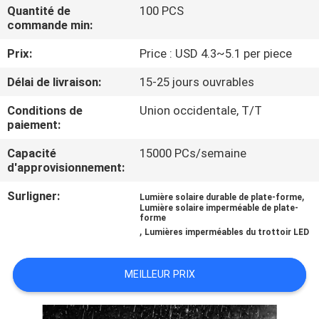
DE
Quantité de
100 PCS
commande min:
L'USINE
Prix:
Price : USD 4.3~5.1 per piece
CONTRÔLE
Délai de livraison:
15-25 jours ouvrables
DE
Conditions de
Union occidentale, T/T
paiement:
QUALITÉ
Capacité
15000 PCs/semaine
d'approvisionnement:
NOUS
Surligner:
,
CONTACTER
Lumière solaire durable de plate-forme
Lumière solaire imperméable de plate-
forme
,
Lumières imperméables du trottoir LED
NOUVELLES
MEILLEUR PRIX
CAS