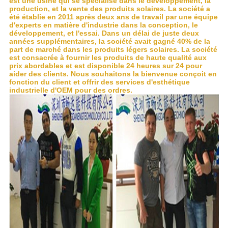
est une usine qui se spécialise dans le développement, la
production, et la vente des produits solaires. La société a
été établie en 2011 après deux ans de travail par une équipe
d'experts en matière d'industrie dans la conception, le
développement, et l'essai. Dans un délai de juste deux
années supplémentaires, la société avait gagné 40% de la
part de marché dans les produits légers solaires. La société
est consacrée à fournir les produits de haute qualité aux
prix abordables et est disponible 24 heures sur 24 pour
aider des clients. Nous souhaitons la bienvenue conçoit en
fonction du client et offrir des services d'esthétique
industrielle d'OEM pour des ordres.