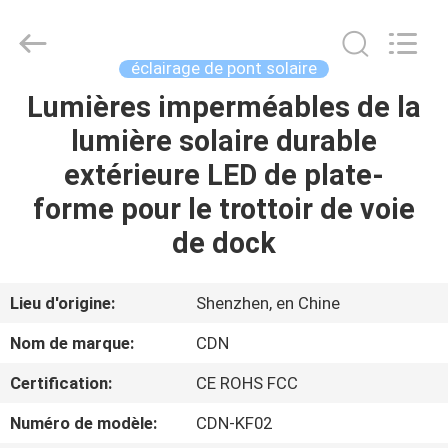
2026
Shenzhen
Changdaneng
Technology
Co.,
éclairage de pont solaire
Ltd..
All
Rights
Lumières imperméables de la
MAISON
Reserved.
lumière solaire durable
DES
extérieure LED de plate-
PRODUITS
forme pour le trottoir de voie
de dock
À
PROPOS
Lieu d'origine:
Shenzhen, en Chine
DE
Nom de marque:
CDN
NOUS
Certification:
CE ROHS FCC
Numéro de modèle:
CDN-KF02
VISITE