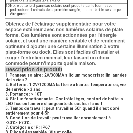
d'effet de la lumière également.
10
Notre batterie et panneau solaire sont produits par le fournisseur
professionnel chinois de la première rangée, la qualité et le service peut
être garanti.
Obtenez de l'éclairage supplémentaire pour votre
espace extérieur avec nos lumières solaires de plate-
forme. Ces lumières sont actionnées par l'énergie
solaire, et sont une manière rentable et de rendement
optimum d'ajouter une certaine illumination à votre
plate-forme ou dock. Elles sont faciles d'installer et
exiger l'entretien minimal, leur faisant un choix
commode pour n'importe quelle maison.
Description de produit
1.
Panneau solaire : 2V/300MA silicium monocristallin, années
de la vie >7
2. Batterie : 1.2V/1200MA batterie à hautes températures, vie
de service > 3 ans
3. Portance : > 10T
4. Statue fonctionnante : Contrôle léger, contorl de boîte la
LED fixe ou lumière changeante de couleur la nuit
5. Temps de travail : peut travailler 50h quand il s'est doré
entièrement pour 4-5h
6. Condition de travail : peut travailler normalement à
-20℃~+70℃.
7. Catégorie d'IP : IP67
8. Pièce d'Assemblée : Vis et colle