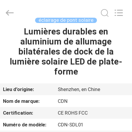
2026
Shenzhen
Changdaneng
Technology
Co.,
éclairage de pont solaire
Ltd..
All
Rights
Lumières durables en
MAISON
Reserved.
aluminium de allumage
DES
bilatérales de dock de la
PRODUITS
lumière solaire LED de plate-
forme
À
PROPOS
Lieu d'origine:
Shenzhen, en Chine
DE
Nom de marque:
CDN
NOUS
Certification:
CE ROHS FCC
Numéro de modèle:
CDN-SDL01
VISITE