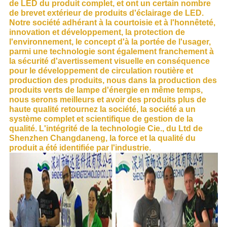
de LED du produit complet, et ont un certain nombre
de brevet extérieur de produits d'éclairage de LED.
Notre société adhérant à la courtoisie et à l'honnêteté,
innovation et développement, la protection de
l'environnement, le concept d'à la portée de l'usager,
parmi une technologie sont également franchement à
la sécurité d'avertissement visuelle en conséquence
pour le développement de circulation routière et
production des produits, nous dans la production des
produits verts de lampe d'énergie en même temps,
nous serons meilleurs et avoir des produits plus de
haute qualité retournez la société, la société a un
système complet et scientifique de gestion de la
qualité. L'intégrité de la technologie Cie., du Ltd de
Shenzhen Changdaneng, la force et la qualité du
produit a été identifiée par l'industrie.