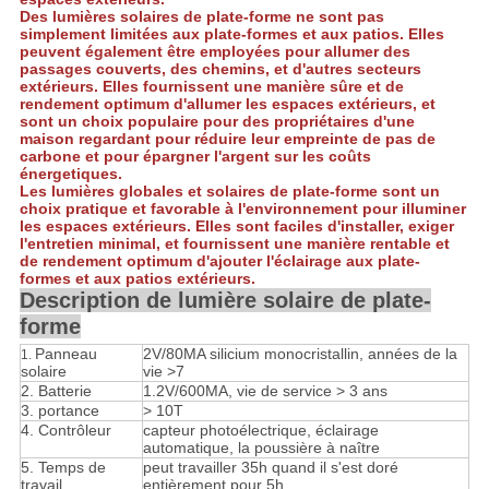
Des lumières solaires de plate-forme ne sont pas
simplement limitées aux plate-formes et aux patios. Elles
peuvent également être employées pour allumer des
passages couverts, des chemins, et d'autres secteurs
extérieurs. Elles fournissent une manière sûre et de
rendement optimum d'allumer les espaces extérieurs, et
sont un choix populaire pour des propriétaires d'une
maison regardant pour réduire leur empreinte de pas de
carbone et pour épargner l'argent sur les coûts
énergetiques.
Les lumières globales et solaires de plate-forme sont un
choix pratique et favorable à l'environnement pour illuminer
les espaces extérieurs. Elles sont faciles d'installer, exiger
l'entretien minimal, et fournissent une manière rentable et
de rendement optimum d'ajouter l'éclairage aux plate-
formes et aux patios extérieurs.
Description de lumière solaire de plate-
forme
Panneau
2V/80MA silicium monocristallin, années de la
1.
solaire
vie >7
2. Batterie
1.2V/600MA, vie de service > 3 ans
3. portance
> 10T
4.
Contrôleur
capteur photoélectrique, éclairage
automatique, la poussière à naître
5.
Temps de
peut travailler 35h quand il s'est doré
travail
entièrement pour 5h