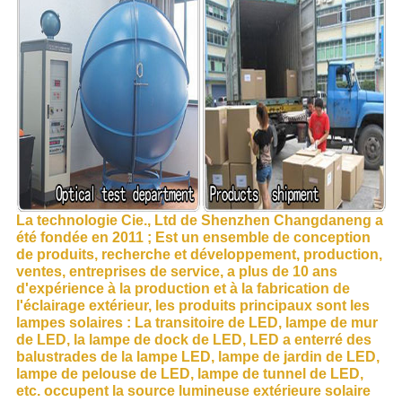
La technologie Cie., Ltd de Shenzhen Changdaneng a
été fondée en 2011 ; Est un ensemble de conception
de produits, recherche et développement, production,
ventes, entreprises de service, a plus de 10 ans
d'expérience à la production et à la fabrication de
l'éclairage extérieur, les produits principaux sont les
lampes solaires : La transitoire de LED, lampe de mur
de LED, la lampe de dock de LED, LED a enterré des
balustrades de la lampe LED, lampe de jardin de LED,
lampe de pelouse de LED, lampe de tunnel de LED,
etc. occupent la source lumineuse extérieure solaire