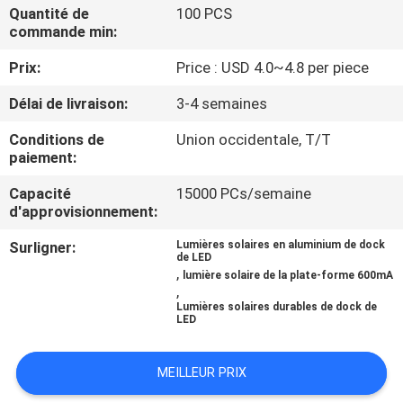
DE
Quantité de
100 PCS
commande min:
L'USINE
Prix:
Price : USD 4.0~4.8 per piece
CONTRÔLE
Délai de livraison:
3-4 semaines
DE
Conditions de
Union occidentale, T/T
paiement:
QUALITÉ
Capacité
15000 PCs/semaine
d'approvisionnement:
NOUS
Surligner:
Lumières solaires en aluminium de dock
CONTACTER
de LED
,
lumière solaire de la plate-forme 600mA
,
NOUVELLES
Lumières solaires durables de dock de
LED
CAS
MEILLEUR PRIX