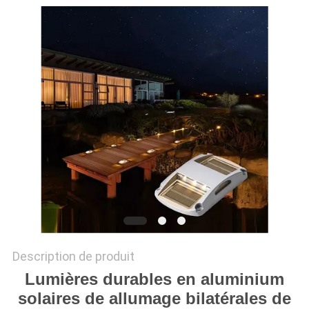
DEMANDER
UN
DEVIS
ONLINE
SHOP
PLAN
DU
SITE
Description de produit
POLITIQUE
Lumières durables en aluminium
DE
solaires de allumage bilatérales de