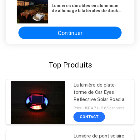
Lumières durables en aluminium
de allumage bilatérales de dock
de la lumière solaire LED de plate-
forme
Continuer
Top Produits
La lumière de plate-
forme de Cat Eyes
Reflective Solar Road a
mené le clignotant en
Price: USD4.71~5.65 per piece MOQ:10 ensembles
aluminium
CONTACT
Lumière de pont solaire