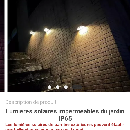
DEMANDER
UN
DEVIS
ONLINE
SHOP
PLAN
DU
SITE
Description de produit
Lumières solaires imperméables du jardin
POLITIQUE
IP65
DE
Les lumières solaires de barrière extérieures peuvent établir
une belle atmosphère notre cour la nuit.