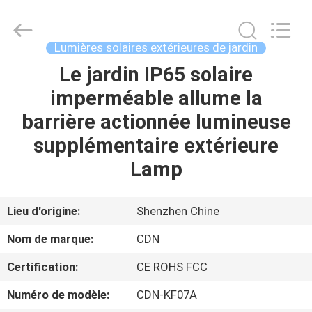
2026
Shenzhen
Changdaneng
Technology
Co.,
Lumières solaires extérieures de jardin
Ltd..
All
Rights
Le jardin IP65 solaire
MAISON
Reserved.
imperméable allume la
DES
barrière actionnée lumineuse
PRODUITS
supplémentaire extérieure
Lamp
À
PROPOS
Lieu d'origine:
Shenzhen Chine
DE
Nom de marque:
CDN
NOUS
Certification:
CE ROHS FCC
Numéro de modèle:
CDN-KF07A
VISITE