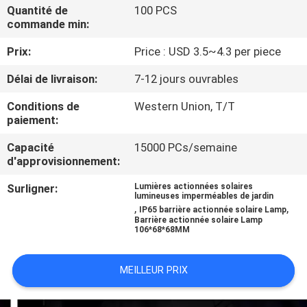
DE
Quantité de
100 PCS
commande min:
L'USINE
Prix:
Price : USD 3.5~4.3 per piece
CONTRÔLE
Délai de livraison:
7-12 jours ouvrables
DE
Conditions de
Western Union, T/T
paiement:
QUALITÉ
Capacité
15000 PCs/semaine
d'approvisionnement:
NOUS
Surligner:
Lumières actionnées solaires
CONTACTER
lumineuses imperméables de jardin
,
,
IP65 barrière actionnée solaire Lamp
Barrière actionnée solaire Lamp
106*68*68MM
NOUVELLES
MEILLEUR PRIX
CAS