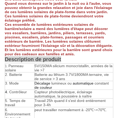
CONFIDENTIALITÉ
Quand vous donnez sur le jardin à la nuit ou à l'aube, vous
pouvez obtenir la grandes relaxation et joie dans l'éclairage
de ces lumières solaires de plate-forme dans votre jardin.
Ces lumières solaires de plate-forme deviendront votre
éclairage préféré.
Ces ensemble de lumières extérieures solaires de
barrière/solaire a mené des lumières d'étape peut décorer
vos escaliers, barrières, jardins, piliers, terrasses, yards,
piscines, escaliers, plate-formes, passages et courriers
extérieurs de barrière. Les lumières solaires clôturent
extérieur fourniront l'éclairage sûr et la décoration élégante.
Et les lumières extérieures pour la barrière sont grand choix
pour des cadeaux aux familles et amis.
Description de produit
Panneau
5V/150MA silicium monocristallin, années de la
1.
solaire
vie >7
2. Batterie
Batterie au lithium 3.7V/1800MA ternaire, vie
de service > 3 ans
3. Mode
Décalage
lumineux ou
automatique
constant
de couleur
4. 
Contrôleur
Capteur photoélectrique, éclairage
automatique, la poussière à naître
5.
Temps de
Travail 25h quand il s'est doré entièrement
travail
pour 3-4h
6.
peut travailler normalement à -20℃~+70℃.
Environnement