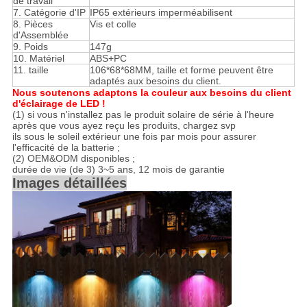
de travail
7. Catégorie d'IP
IP65 extérieurs imperméabilisent
8. Pièces
Vis et colle
d'Assemblée
9. Poids
147g
10. Matériel
ABS+PC
11.
taille
106*68*68MM, taille et forme peuvent être
adaptés aux besoins du client.
Nous soutenons adaptons la couleur aux besoins du client
d'éclairage de LED !
(1) si vous n'installez pas le produit solaire de série à l'heure
après que vous ayez reçu les produits, chargez svp
ils sous le soleil extérieur une fois par mois pour assurer
l'efficacité de la batterie ;
(2) OEM&ODM disponibles ;
durée de vie (de 3) 3~5 ans, 12 mois de garantie
Images détaillées