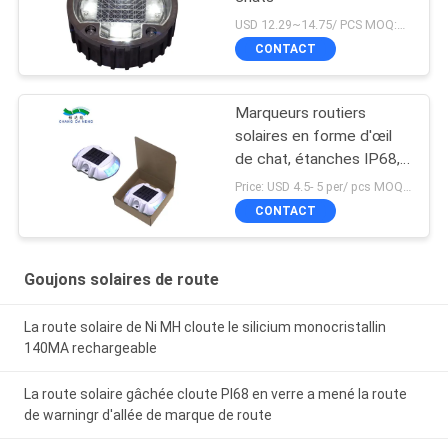
USD 12.29~14.75/ PCS MOQ:PCs 1
CONTACT
Marqueurs routiers
solaires en forme d'œil
de chat, étanches IP68,
deux modes
Price: USD 4.5- 5 per/ pcs MOQ:10
CONTACT
Goujons solaires de route
La route solaire de Ni MH cloute le silicium monocristallin
140MA rechargeable
La route solaire gâchée cloute PI68 en verre a mené la route
de warningr d'allée de marque de route