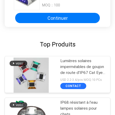
longue durée de vie ≥ 30000h
MOQ：
100
Continuer
Top Produits
Lumières solaires
imperméables de goujon
de route d'IP67 Cat Eye
Road Stud Outdoor
USD 2.2-3.4/pcs MOQ:10 PCs
CONTACT
IP68 résistant à l'eau
lampes solaires pour
chats