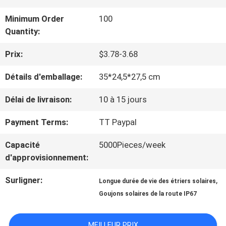
Minimum Order
100
VISITE
Quantity:
DE
Prix:
$3.78-3.68
L'USINE
Détails d'emballage:
35*24,5*27,5 cm
Délai de livraison:
10 à 15 jours
CONTRÔLE
Payment Terms:
TT Paypal
DE
Capacité
5000Pieces/week
QUALITÉ
d'approvisionnement:
Surligner:
,
Longue durée de vie des étriers solaires
NOUS
Goujons solaires de la route IP67
CONTACTER
MEILLEUR PRIX