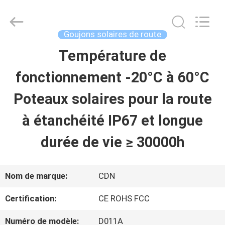
2026
Shenzhen
Changdaneng
Technology
Goujons solaires de route
Co.,
Ltd..
Température de
MAISON
All
Rights
Reserved.
fonctionnement -20°C à 60°C
DES
Poteaux solaires pour la route
PRODUITS
à étanchéité IP67 et longue
durée de vie ≥ 30000h
À
PROPOS
Nom de marque:
CDN
DE
Certification:
CE ROHS FCC
NOUS
Numéro de modèle:
D011A