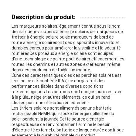
PLAN
DU
Description du produit:
Les marqueurs solaires, également connus sous le nom
SITE
de marqueurs routiers à énergie solaire, de marqueurs de
trottoir à énergie solaire ou de marqueurs de bord de
route à énergie solairesont des dispositifs innovants et
durables conçus pour améliorer la visibilité et la sécurité
POLITIQUE
routièresCes poteaux à énergie solaire sont équipés
d'une technologie de pointe pour éclairer efficacement les
DE
routes, les chemins et autres zones extérieures, même
dans des conditions de faible luminosité.
CONFIDENTIALITÉ
L'une des caractéristiques clés des perches solaires est
leur indice d'étanchéité IP67, ce qui garantit des
performances fiables dans diverses conditions
météorologiques.Les boutons sont conçus pour résister
à la pluie., neige et autres éléments, ce qui les rend
idéales pour une utilisation en extérieur.
Les étriers solaires sont alimentés par une batterie
rechargeable Ni-MH, qui stocke l'énergie collectée du
soleil pendant la journée.Cette source d'énergie
respectueuse de l'environnement élimine le besoin
d'électricité externeLa batterie de longue durée contribue
également à la durabilité globale du produit.