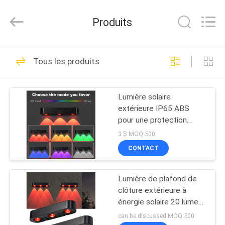
2026
Shenzhen
Changdaneng
Produits
Technology
Co.,
Ltd..
All
Rights
MAISON
336
Reserved.
Tous les produits
Goujons solaires de
DES
route
Lumière solaire
PRODUITS
extérieure IP65 ABS
pour une protection
À
efficace contre l'eau
3 $ MOQ:500
dans les milieux
PROPOS
CONTACT
industriels
58
DE
goujons menés
Lumière de plafond de
NOUS
clôture extérieure à
solaires de route
énergie solaire 20 lumens
Silicium monocristallin
VISITE
can be discussed MOQ:500