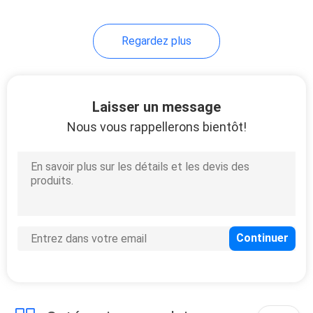
203
Regardez plus
Lumière de clôture
solaire
Laisser un message
Nous vous rappellerons bientôt!
99
Lumière solaire
extérieure de mur