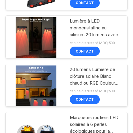
CONTACT
DE
L'USINE
Lumière à LED
40
monocristalline au
CONTRÔLE
silicium 20 lumens avec
Réflecteurs solaires
résistance à l'eau IP65
DE
can be discussed MOQ:500
routiers
CONTACT
QUALITÉ
20 lumens Lumière de
NOUS
clôture solaire Blanc
CONTACTER
chaud ou RGB Couleur
65
claire IP65 étanche à
can be discussed MOQ:500
l'eau Avec un poids de
Fabricant de routes
CONTACT
NOUVELLES
200g
solaires
Marqueurs routiers LED
CAS
solaires à 6 perles
écologiques pour la