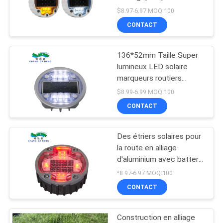
sécurité routière et
DEMANDER
$8.97-6.97 MOQ:100
routière
CONTACT
UN
209
DEVIS
Lumière de quai
136*52mm Taille Super
lumineux LED solaire
solaire
ONLINE
marqueurs routiers
enterrés avec IP68
SHOP
$8.99-6.99 MOQ:100
classification
CONTACT
imperméable à l'eau
PLAN
Des étriers solaires pour
209
DU
la route en alliage
lumières solaires
SITE
d'aluminium avec batterie
rechargeable à lumière
*8.97-6.97 MOQ:100
extérieures de jardin
LED de 1,2 V/600 mAh
CONTACT
POLITIQUE
MSDS
DE
Construction en alliage