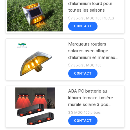
CONFIDENTIALITÉ
d'aluminium lourd pour
toutes les saisons
116
$7.35-6.35 MOQ:100 PIECES
éclairage de pont
CONTACT
solaire
Marqueurs routiers
solaires avec alliage
d'aluminium et matériaux
PC pour l'avertissement
$7.35-6.35 MOQ:100
de sécurité
CONTACT
66
Lampes solaires
ABA PC batterie au
lithium ternaire lumière
décoratives
murale solaire 3 pcs
extérieures
chaud blanc RVB
3 $ MOQ:100 pièces
extérieur IP65 étanche
CONTACT