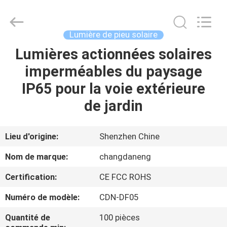
2026
Shenzhen
Changdaneng
Technology
Co.,
Lumière de pieu solaire
Ltd..
All
Rights
Lumières actionnées solaires
MAISON
Reserved.
imperméables du paysage
DES
IP65 pour la voie extérieure
PRODUITS
de jardin
À
Lieu d'origine:
Shenzhen Chine
PROPOS
Nom de marque:
changdaneng
DE
Certification:
CE FCC ROHS
NOUS
Numéro de modèle:
CDN-DF05
VISITE
Quantité de
100 pièces