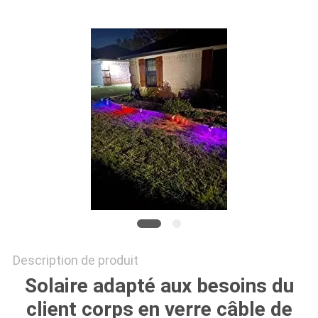
DEMANDER
UN
DEVIS
ONLINE
SHOP
PLAN
DU
SITE
Description de produit
POLITIQUE
Solaire adapté aux besoins du
DE
client corps en verre câble de