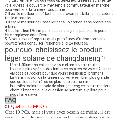
La première fois que vous obtenez les lumières solaires de
voie, ouvrez le couvercle, mettent le commutateur en marche
pour vérifier si la lumière fonctionne.
2. Il est le meilleur de détacher le sol avant installation qui aident
facile à installer.
3. Il est le meilleur de l'installer dans un endroit sans ombre des
arbres.
4. L'estimation IP65 imperméable ne signifie pas qu'elle peut
être employée dans l'eau.
5. Si vous avez n'importe quels problèmes d'utilisation, vous
pouvez nous consulter (répondre d'ici 24 heures).
pourquoi choisissez le produit
léger solaire de changdaneng ?
l'éclat 40lumens est assez pour allumer votre route
Usage le plus spécial des lumières solaires de voie d'Aulanto :
4Modes et 7colors pour que vous choisissiez librement
La transmission de la lumière du verre est bien plus grande
que quelques lumières en plastique de chemin.
la lumière solaire de voie de changdaneng est votre meilleur
choix, n'importe quelle question se sentent svp libre pour
nous faire savoir.
FAQ
Quel est le MOQ ?
Q1.
C'est 10 PCs, mais si vous avez besoin de moins, il est
correct, mais le prix sera changé basé sur votre quantité.