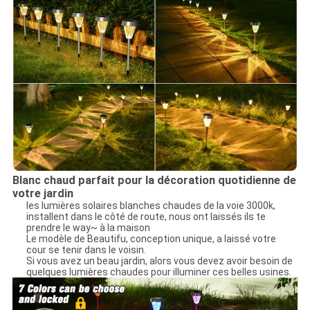
Blanc chaud parfait pour la décoration quotidienne de
votre jardin
les lumières solaires blanches chaudes de la voie 3000k,
installent dans le côté de route, nous ont laissés ils te
prendre le way~ à la maison
Le modèle de Beautifu, conception unique, a laissé votre
cour se tenir dans le voisin.
Si vous avez un beau jardin, alors vous devez avoir besoin de
quelques lumières chaudes pour illuminer ces belles usines.