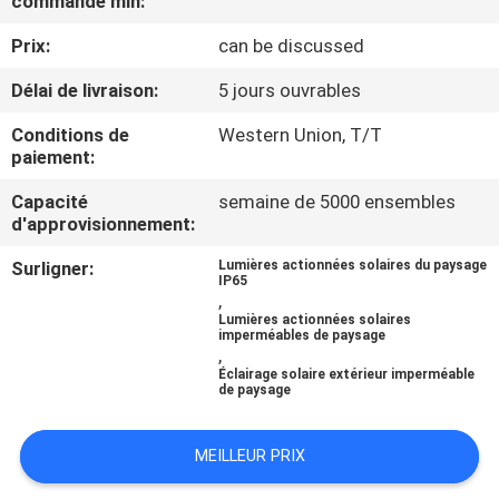
commande min:
DE
Prix:
can be discussed
L'USINE
Délai de livraison:
5 jours ouvrables
CONTRÔLE
Conditions de
Western Union, T/T
paiement:
DE
QUALITÉ
Capacité
semaine de 5000 ensembles
d'approvisionnement:
Surligner:
Lumières actionnées solaires du paysage
NOUS
IP65
,
CONTACTER
Lumières actionnées solaires
imperméables de paysage
,
Éclairage solaire extérieur imperméable
NOUVELLES
de paysage
CAS
MEILLEUR PRIX