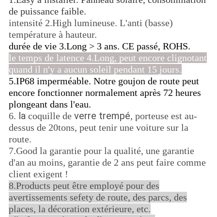
de puissance faible.
intensité 2.High lumineuse. L'anti (basse)
température à hauteur.
durée de vie 3.Long > 3 ans. CE passé, ROHS.
le temps de latence 4.Long, peut encore clignotant
quand il n'y a aucun soleil pendant 15 jours.
5.IP68 imperméable. Notre goujon de route peut
encore fonctionner normalement après 72 heures
plongeant dans l'eau.
la
verre trempé
6.
coquille de
, porteuse est au-
dessus de 20tons, peut tenir une voiture sur la
route.
7.Good la garantie pour la qualité, une garantie
d'an au moins, garantie de 2 ans peut faire comme
client exigent !
8.Products peut être employé pour des
avertissements sefety de route, des parcs, des
places, la décoration extérieure, etc.