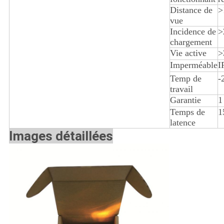
Distance de
>
vue
Incidence de
>
chargement
Vie active
>
Imperméable
I
Temp de
-
travail
Garantie
1
Temps de
1
latence
Images détaillées