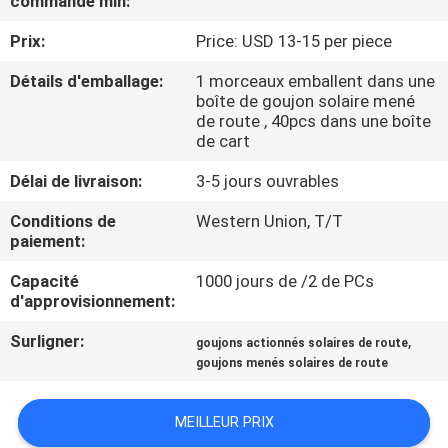
commande min:
DE
Prix:
Price: USD 13-15 per piece
L'USINE
Détails d'emballage:
1 morceaux emballent dans une
boîte de goujon solaire mené
CONTRÔLE
de route , 40pcs dans une boîte
de cart
DE
QUALITÉ
Délai de livraison:
3-5 jours ouvrables
Conditions de
Western Union, T/T
paiement:
NOUS
CONTACTER
Capacité
1000 jours de /2 de PCs
d'approvisionnement:
NOUVELLES
Surligner:
,
goujons actionnés solaires de route
goujons menés solaires de route
CAS
MEILLEUR PRIX