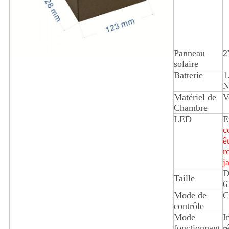
Panneau
2
solaire
Batterie
1
N
Matériel de
V
Chambre
LED
E
c
ê
r
j
D
Taille
6
Mode de
C
contrôle
Mode
I
fonctionnant
r