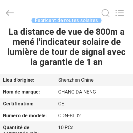
2026
Shenzhen
Changdaneng
Technology
Co.,
Fabricant de routes solaires
Ltd..
All
Rights
La distance de vue de 800m a
MAISON
Reserved.
mené l'indicateur solaire de
DES
lumière de tour de signal avec
PRODUITS
la garantie de 1 an
À
Lieu d'origine:
Shenzhen Chine
PROPOS
Nom de marque:
CHANG DA NENG
DE
Certification:
CE
NOUS
Numéro de modèle:
CDN-BL02
VISITE
Quantité de
10 PCs