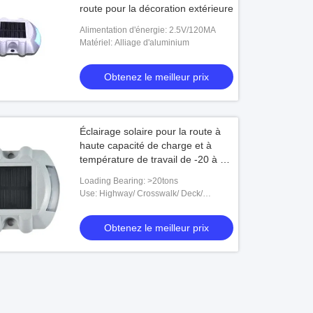
route pour la décoration extérieure
Alimentation d'énergie: 2.5V/120MA
Matériel: Alliage d'aluminium
Obtenez le meilleur prix
Éclairage solaire pour la route à
haute capacité de charge et à
température de travail de -20 à 60
°C
Loading Bearing: >20tons
Use: Highway/ Crosswalk/ Deck/
Pathway/ Sidewalk
Obtenez le meilleur prix