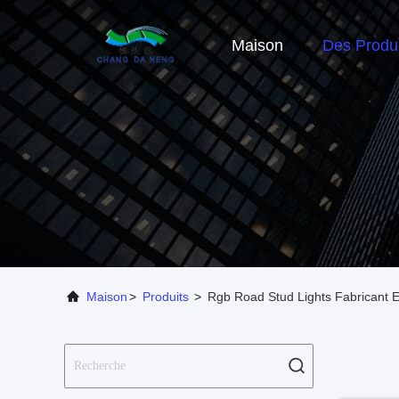
Maison
Des Produi
Maison
>
Produits
>
Rgb Road Stud Lights Fabricant 