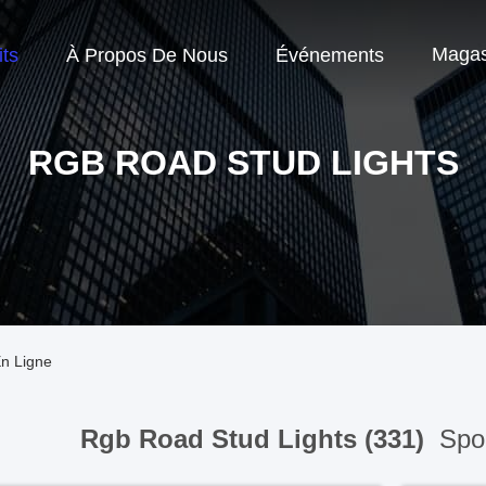
Magas
ts
À Propos De Nous
Événements
RGB ROAD STUD LIGHTS
En Ligne
Rgb Road Stud Lights (331)
Spor