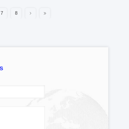
7
8
s