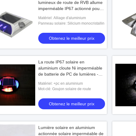
lumineux de route de RVB allume
imperméable IP67 actionné pour
extérieur
Matériel: Alliage d'aluminium
Panneau solaire: Silicium monocristallin
Obtenez le meilleur prix
La route IP67 solaire en
aluminium cloute Ni imperméable
de batterie de PC de lumières -
MH
Matériel: +pc en aluminium
Mot-clé: Goujon solaire de route
Obtenez le meilleur prix
Lumière solaire en aluminium
actionnée solaire imperméable de