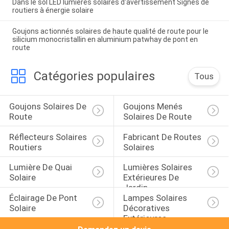
Dans le sol LED lumières solaires d'avertissement Signes de
routiers à énergie solaire
Goujons actionnés solaires de haute qualité de route pour le
silicium monocristallin en aluminium patwhay de pont en
route
Catégories populaires
Tous
Goujons Solaires De 
Goujons Menés 
Route
Solaires De Route
Réflecteurs Solaires 
Fabricant De Routes 
Routiers
Solaires
Lumière De Quai 
Lumières Solaires 
Solaire
Extérieures De 
Jardin
Éclairage De Pont 
Lampes Solaires 
Solaire
Décoratives 
Extérieures