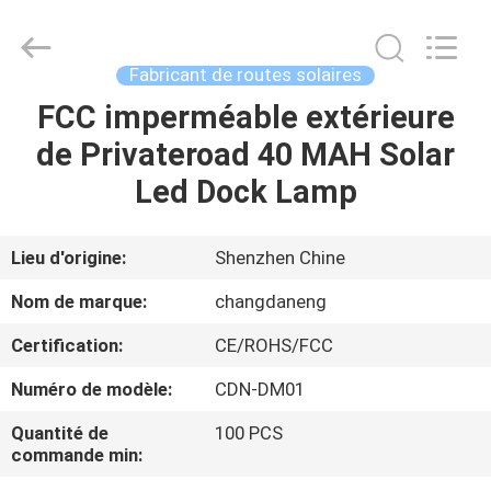
2026
Shenzhen
Changdaneng
Technology
Co.,
Fabricant de routes solaires
Ltd..
All
Rights
FCC imperméable extérieure
MAISON
Reserved.
de Privateroad 40 MAH Solar
DES
Led Dock Lamp
PRODUITS
Lieu d'origine:
Shenzhen Chine
À
Nom de marque:
changdaneng
PROPOS
Certification:
CE/ROHS/FCC
DE
Numéro de modèle:
CDN-DM01
NOUS
Quantité de
100 PCS
commande min:
VISITE