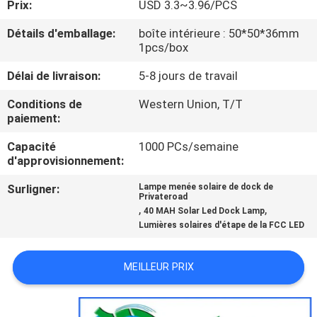
Prix:
USD 3.3~3.96/PCS
DE
L'USINE
Détails d'emballage:
boîte intérieure : 50*50*36mm
1pcs/box
Délai de livraison:
5-8 jours de travail
CONTRÔLE
DE
Conditions de
Western Union, T/T
paiement:
QUALITÉ
Capacité
1000 PCs/semaine
d'approvisionnement:
NOUS
Surligner:
Lampe menée solaire de dock de
CONTACTER
Privateroad
,
,
40 MAH Solar Led Dock Lamp
Lumières solaires d'étape de la FCC LED
NOUVELLES
MEILLEUR PRIX
CAS