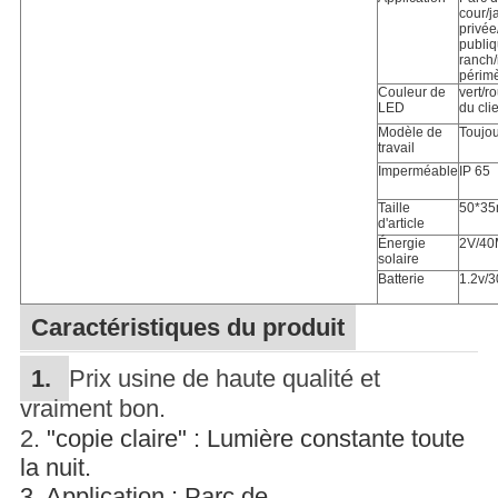
cour/j
privée
publi
ranch/
périmè
Couleur de
vert/r
LED
du cli
Modèle de
Toujou
travail
Imperméable
IP 65
Taille
50*3
d'article
Énergie
2V/4
solaire
Batterie
1.2v/
Caractéristiques du produit
1.
Prix usine de haute qualité et
vraiment bon.
2.
"copie claire" : Lumière constante toute
la nuit.
3. Application : Parc de