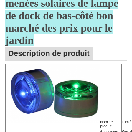
menées solaires de lampe
CONFIDENTIALITÉ
de dock de bas-côté bon
marché des prix pour le
jardin
Description de produit
Nom de
Lumièr
produit
Application
Parc 