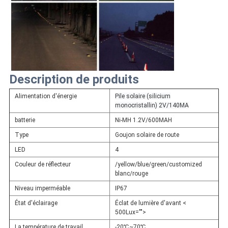
Description de produits
Alimentation d'énergie
Pile solaire (silicium
monocristallin) 2V/140MA
batterie
Ni-MH 1.2V/600MAH
Type
Goujon solaire de route
LED
4
Couleur de réflecteur
/yellow/blue/green/customized
blanc/rouge
Niveau imperméable
IP67
État d'éclairage
Éclat de lumière d'avant <
500Lux="">
La température de travail
-20℃~70℃