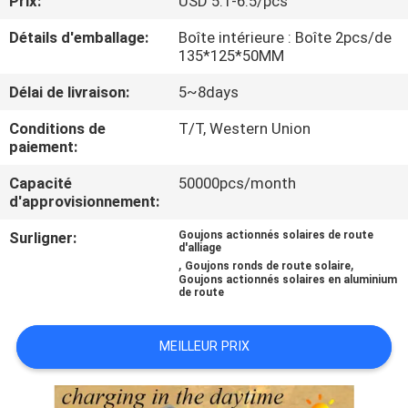
Prix:
USD 5.1-6.5/pcs
DE
Détails d'emballage:
Boîte intérieure : Boîte 2pcs/de
L'USINE
135*125*50MM
Délai de livraison:
5~8days
CONTRÔLE
Conditions de
T/T, Western Union
DE
paiement:
QUALITÉ
Capacité
50000pcs/month
d'approvisionnement:
NOUS
Surligner:
Goujons actionnés solaires de route
d'alliage
CONTACTER
,
,
Goujons ronds de route solaire
Goujons actionnés solaires en aluminium
de route
NOUVELLES
MEILLEUR PRIX
CAS