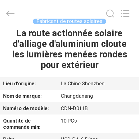
2026
Shenzhen
Changdaneng
Technology
Co.,
Fabricant de routes solaires
Ltd..
All
Rights
La route actionnée solaire
MAISON
Reserved.
d'alliage d'aluminium cloute
DES
les lumières menées rondes
PRODUITS
pour extérieur
À
Lieu d'origine:
La Chine Shenzhen
PROPOS
Nom de marque:
Changdaneng
DE
Numéro de modèle:
CDN-D011B
NOUS
Quantité de
10 PCs
commande min:
VISITE