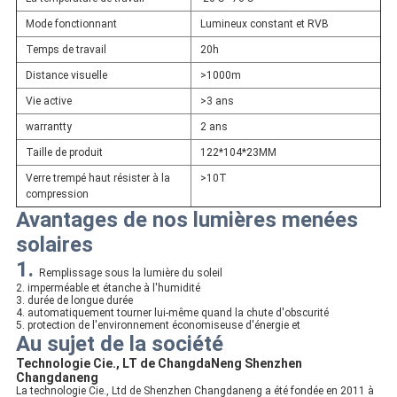
Mode fonctionnant
Lumineux constant et RVB
Temps de travail
20h
Distance visuelle
>1000m
Vie active
>3 ans
warrantty
2 ans
Taille de produit
122*104*23MM
Verre trempé haut résister à la
>10T
compression
Avantages de nos lumières menées
solaires
1.
Remplissage sous la lumière du soleil
2. imperméable et étanche à l'humidité
3. durée de longue durée
4. automatiquement tourner lui-même quand la chute d'obscurité
5. protection de l'environnement économiseuse d'énergie et
Au sujet de la société
Technologie Cie., LT de ChangdaNeng Shenzhen
Changdaneng
La technologie Cie., Ltd de Shenzhen Changdaneng a été fondée en 2011 à