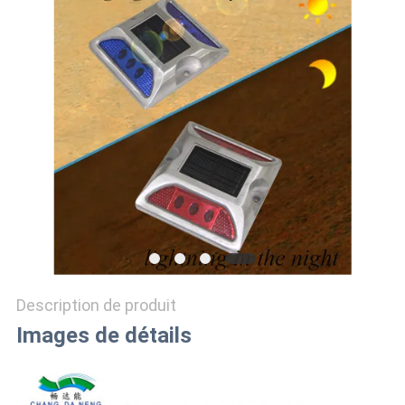
DEMANDER
UN
DEVIS
ONLINE
SHOP
PLAN
DU
SITE
Description de produit
Images de détails
POLITIQUE
DE