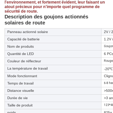
l'environnement, et fortement évident, leur faisant un
atout précieux pour n'importe quel programme de
sécurité de route.
Description des goujons actionnés
solaires de route
Panneau actionné solaire
2V / 
Capacité de batterie
1.2V
Nom de produits
Goujon
Quantité de LED
6 PC
Couleur de réflecteur
Rouge
La température de travail
-20
Mode fonctionnant
Clign
Temps de travail
6-8 he
Distance visuelle
>500
Durée de vie
>3 an
Taille de produit
123*4
poids
825g