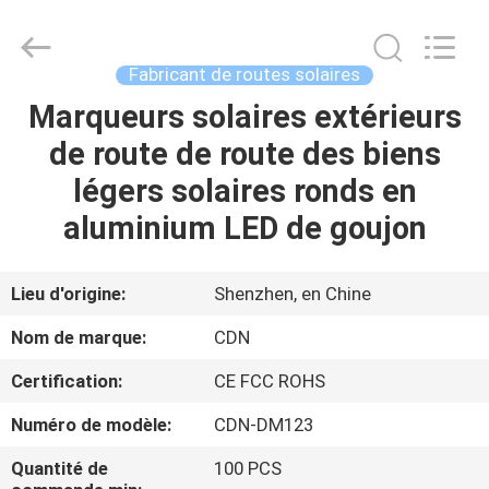
2026
Shenzhen
Changdaneng
Technology
Co.,
Fabricant de routes solaires
Ltd..
All
Rights
Marqueurs solaires extérieurs
MAISON
Reserved.
de route de route des biens
DES
légers solaires ronds en
PRODUITS
aluminium LED de goujon
À
Lieu d'origine:
Shenzhen, en Chine
PROPOS
Nom de marque:
CDN
DE
Certification:
CE FCC ROHS
NOUS
Numéro de modèle:
CDN-DM123
VISITE
Quantité de
100 PCS