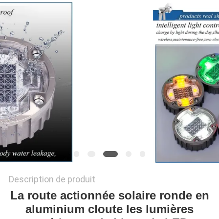
DEMANDER
UN
DEVIS
ONLINE
SHOP
PLAN
DU
SITE
Description de produit
POLITIQUE
La route actionnée solaire ronde en
DE
aluminium cloute les lumières