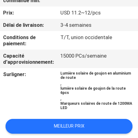
commande min:
DE
Prix:
USD 11.2~12/pcs
L'USINE
Délai de livraison:
3-4 semaines
CONTRÔLE
Conditions de
T/T, union occidentale
paiement:
DE
QUALITÉ
Capacité
15000 PCs/semaine
d'approvisionnement:
Surligner:
Lumière solaire de goujon en aluminium
NOUS
de route
,
CONTACTER
lumière solaire de goujon de la route
6pcs
,
Marqueurs solaires de route de 1200MA
NOUVELLES
LED
CAS
MEILLEUR PRIX